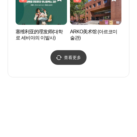
塞维利亚的理发师(대학
ARKO美术馆 (아르코미
艺术中
로 세비야의 이발사)
술관)
查看更多