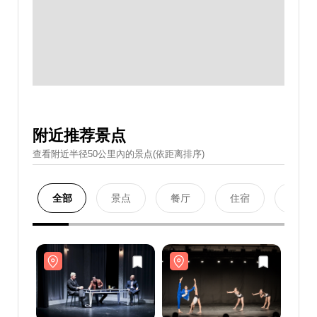
附近推荐景点
查看附近半径50公里內的景点(依距离排序)
全部
景点
餐厅
住宿
购物