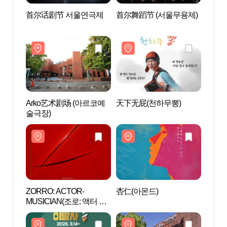
首尔话剧节 서울연극제
首尔舞蹈节 (서울무용제)
Ark
술극장
Arko艺术剧场 (아르코예
天下无屁(천하무뽕)
清泉蓝
술극장)
새극장
ZORRO: ACTOR-
杏仁(아몬드)
马罗尼
MUSICIAN(조로: 액터 뮤
공원)
지션)