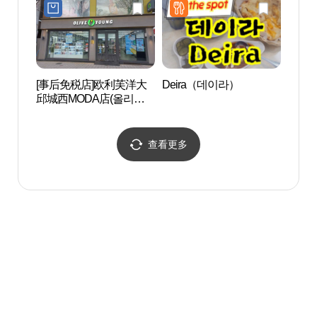
점)
[事后免税店]欧利芙洋大
Deira（데이라）
大邱树
邱城西MODA店(올리브
영 대구성서모다점)
查看更多