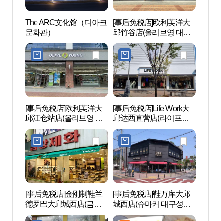
The ARC文化馆（디아크
[事后免税店]欧利芙洋大
The
문화관）
邱竹谷店(올리브영 대구
문화
죽곡점)
[事后免税店]欧利芙洋大
[事后免税店]Life Work大
大邱
邱江仓站店(올리브영 대
邱达西直营店(라이프워
성습
구강창역점)
크 대구달서직영점)
[事后免税店]金刚制鞋兰
[事后免税店]鞋万库大邱
沙门津
德罗巴大邱城西店(금강
城西店(슈마커 대구성서
막촌)
제화 랜드로바 대구성서
점)