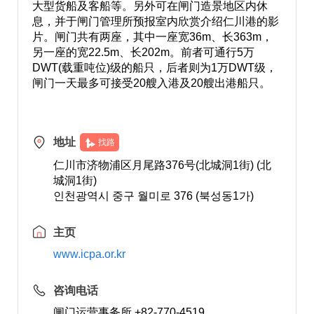
大型货船及客船等。另外可在闸门造景地区内休
息，并于闸门管理所预报室内欣赏介绍仁川港的影
片。闸门共有两座，其中一座宽36m、长363m，
另一座的宽22.5m、长202m。前者可通行5万
DWT(载重吨位)级的船只，后者则为1万DWT级，
闸门一天最多可接受20艘入港及20艘出港船只。
地址
找路
仁川市济物浦区月尾路376号(北城洞1街) (北
城洞1街)
인천광역시 중구 월미로 376 (북성동1가)
主页
www.icpa.or.kr
咨询电话
闸门运营事务所 +82-770-4519