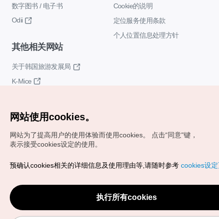
数字图书 / 电子书
Cookie的说明
Odii
定位服务使用条款
个人位置信息处理方针
其他相关网站
关于韩国旅游发展局
K-Mice
网站使用cookies。
网站为了提高用户的使用体验而使用cookies。
点击“同意"键，
表示接受cookies设定的使用。
Copyrights (c) 韩国旅游发展局版权所有
预确认cookies相关的详细信息及使用理由等,请随时参考
cookies设
如有相关疑问或建议，欢迎来信。
VISITKOREA官方邮箱
chnsim@knto.or.kr
执行所有cookies