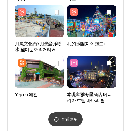
月尾文化街&月光音乐喷
我的乐园(마이랜드)
月尾
水(월미문화의거리 & 달
水(월
빛음악분수)
빛음악
Yejeon 예전
本昵客雅海星酒店 베니
月尾
키아 호텔 바다의 별
查看更多