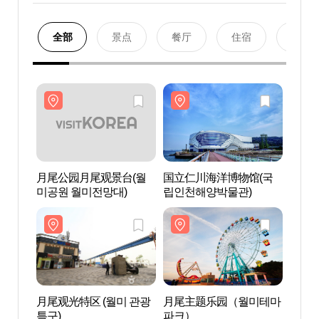
全部
景点
餐厅
住宿
购物
月尾公园月尾观景台(월
国立仁川海洋博物馆(국
月尾
미공원 월미전망대)
립인천해양박물관)
미공원
月尾观光特区 (월미 관광
月尾主题乐园（월미테마
月尾观
특구)
파크）
특구)