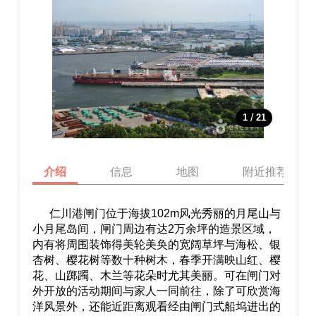
/
1
21
介绍
信息
地图
附近推荐景点
仁川港闸门位于海拔102m风光秀丽的月尾山与
小月尾岛间，闸门周边有达2万余坪的造景区域，
内有将周围装饰得美轮美奂的宽阔草坪与海松、银
杏树、樱花树等数十种树木，春季开满映山红、樱
花、山踯躅、木兰等花朵时尤其美丽。可在闸门对
外开放的活动期间与家人一同前往，除了可欣赏海
洋风景外，还能近距离观看经由闸门式船坞进出的