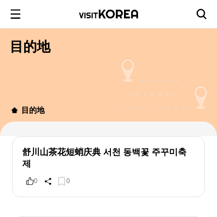
目的地
目的地
舒川山茶花短蛸庆典 서천 동백꽃 주꾸미축
제
0
0