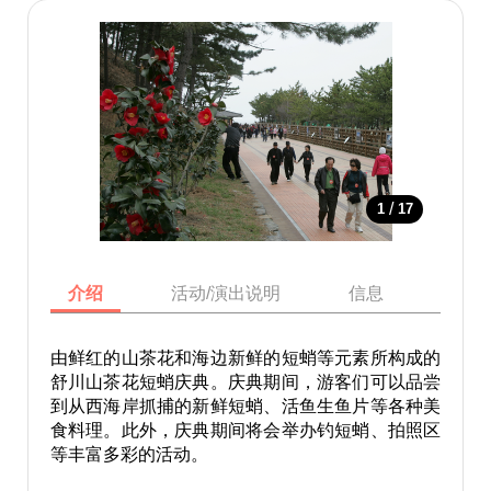
/
1
17
介绍
活动/演出说明
信息
地图
由鲜红的山茶花和海边新鲜的短蛸等元素所构成的
舒川山茶花短蛸庆典。庆典期间，游客们可以品尝
到从西海岸抓捕的新鲜短蛸、活鱼生鱼片等各种美
食料理。此外，庆典期间将会举办钓短蛸、拍照区
等丰富多彩的活动。