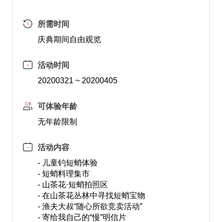
所需时间
庆典期间自由观览
活动时间
20200321 ~ 20200405
可体验年龄
无年龄限制
活动内容
- 儿童钓短蛸体验
- 短蛸料理集市
- 山茶花·短蛸拍照区
- 在山茶花丛林中寻找短蛸宝物
- 渔夫大叔“随心所欲竞卖活动”
- 寄给我自己的“慢”明信片