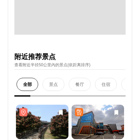
附近推荐景点
查看附近半径50公里內的景点(依距离排序)
全部
景点
餐厅
住宿
购物