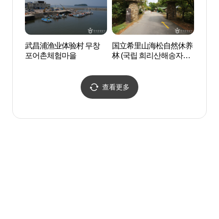
武昌浦渔业体验村 무창
国立希里山海松自然休养
国立
포어촌체험마을
林 (국립 희리산해송자연
林 (
휴양림)
휴양림
查看更多