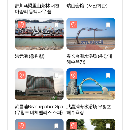
舒川马梁里山茶林 서천
瑞山会馆（서산회관）
舒川
마량리 동백나무 숲
마량리
洪元港 (홍원항)
春长台海水浴场 (춘장대
春长台
해수욕장)
해수욕
武昌浦Beachepalace Spa
武昌浦海水浴场 무창포
武昌
(무창포 비체팰리스 스파)
해수욕장
해수