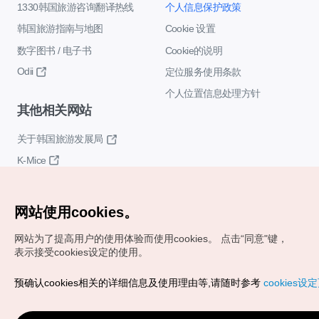
1330韩国旅游咨询翻译热线
个人信息保护政策
韩国旅游指南与地图
Cookie 设置
数字图书 / 电子书
Cookie的说明
Odii
定位服务使用条款
个人位置信息处理方针
其他相关网站
关于韩国旅游发展局
K-Mice
网站使用cookies。
网站为了提高用户的使用体验而使用cookies。
点击“同意"键，
表示接受cookies设定的使用。
Copyrights (c) 韩国旅游发展局版权所有
预确认cookies相关的详细信息及使用理由等,请随时参考
cookies设
如有相关疑问或建议，欢迎来信。
VISITKOREA官方邮箱