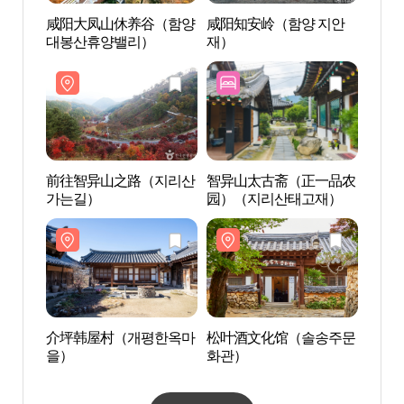
咸阳大凤山休养谷（함양
咸阳知安岭（함양 지안
前往
대봉산휴양밸리）
재）
가는
前往智异山之路（지리산
智异山太古斋（正一品农
松叶
가는길）
园）（지리산태고재）
화관
介坪韩屋村（개평한옥마
松叶酒文化馆（솔송주문
悟道
을）
화관）
（오
공원