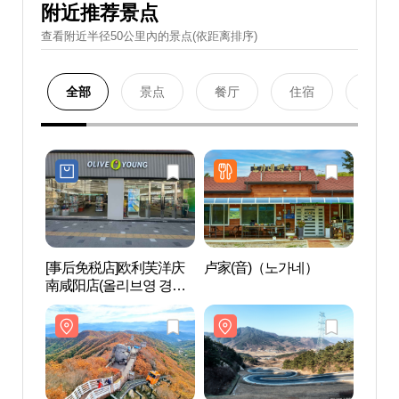
附近推荐景点
查看附近半径50公里內的景点(依距离排序)
全部
景点
餐厅
住宿
购物
[事后免税店]欧利芙洋庆
卢家(音)（노가네）
咸阳
南咸阳店(올리브영 경남
대봉
함양점)