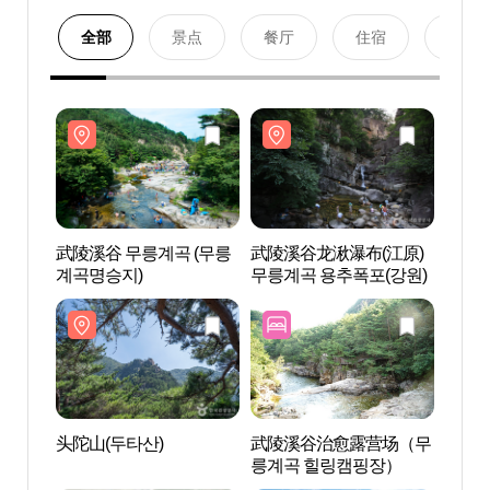
全部
景点
餐厅
住宿
购物
武陵溪谷 무릉계곡 (무릉
武陵溪谷龙湫瀑布(江原)
武陵溪
계곡명승지)
무릉계곡 용추폭포(강원)
계곡명
头陀山(두타산)
武陵溪谷治愈露营场（무
头陀山
릉계곡 힐링캠핑장）