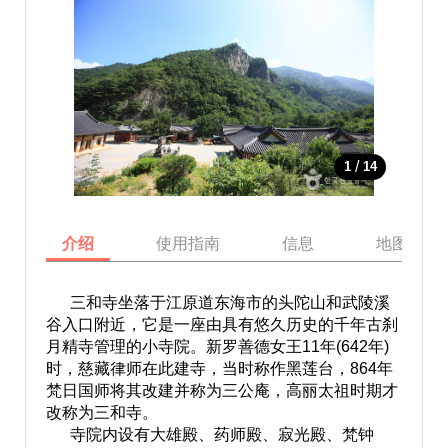
/
1
14
介绍
使用指南
信息
地图
三和寺坐落于江原道东海市的头陀山和武陵溪
谷入口附近，它是一座由具有悠久历史的千年古刹
月精寺管理的小寺院。新罗善德女王11年(642年)
时，慈藏律师在此建寺，当时称作黑莲台，864年
梵日国师将其改建并称为三公庵，高丽太祖时期才
改称为三和寺。
寺院内设有大雄殿、药师殿、寂光殿、梵钟