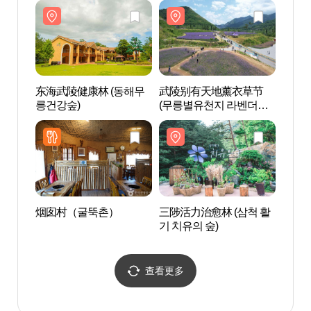
东海武陵健康林 (동해무
武陵别有天地薰衣草节
三陟活
릉건강숲)
(무릉별유천지 라벤더축
기 치
제)
烟囱村（굴뚝촌）
三陟活力治愈林 (삼척 활
泉谷
기 치유의 숲)
동굴
查看更多