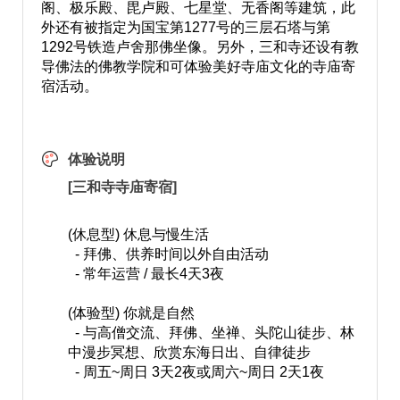
阁、极乐殿、毘卢殿、七星堂、无香阁等建筑，此
外还有被指定为国宝第1277号的三层石塔与第
1292号铁造卢舍那佛坐像。另外，三和寺还设有教
导佛法的佛教学院和可体验美好寺庙文化的寺庙寄
宿活动。
体验说明
[三和寺寺庙寄宿]
(休息型) 休息与慢生活
- 拜佛、供养时间以外自由活动
- 常年运营 / 最长4天3夜
(体验型) 你就是自然
- 与高僧交流、拜佛、坐禅、头陀山徒步、林
中漫步冥想、欣赏东海日出、自律徒步
- 周五~周日 3天2夜或周六~周日 2天1夜