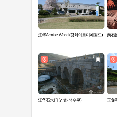
江华Armiae World (강화아르미애월드)
药石园
江华石水门 (강화 석수문)
玉兔