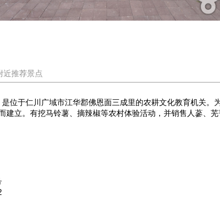
附近推荐景点
馆，是位于仁川广域市江华郡佛恩面三成里的农耕文化教育机关。
而建立。有挖马铃薯、摘辣椒等农村体验活动，并销售人蔘、芜
号
2