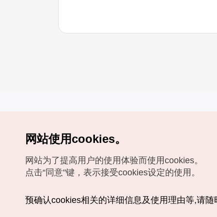
网站使用cookies。
Copyrights (c) 韩国旅游发展局版权所有
网站为了提高用户的使用体验而使用cookies。
如有相关疑问或建议，欢迎来信。
VISITKOREA官方邮箱
chnsim@knto.or.kr
点击“同意"键，表示接受cookies设定的使用。
预确认cookies相关的详细信息及使用理由等,请