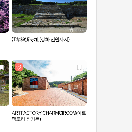
江华禅源寺址 (강화 선원사지)
江华Armiae Worl
ARTFACTORY CHARMGIROOM(아트
江华石水门 (강화 석
팩토리 참기름)