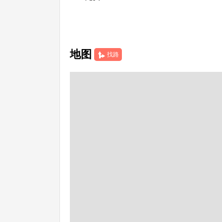
地图
找路