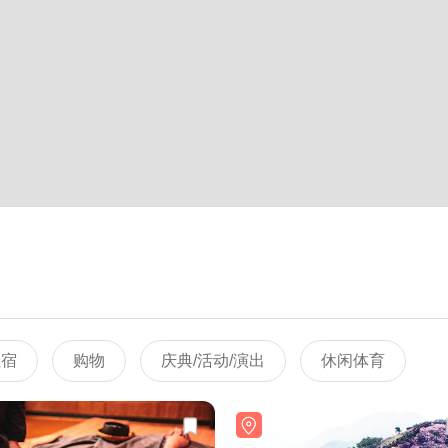
住宿
购物
庆典/活动/演出
休闲体育