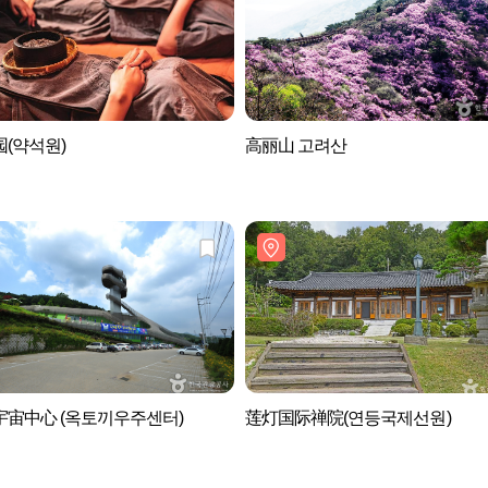
(약석원)
高丽山 고려산
宇宙中心 (옥토끼우주센터)
莲灯国际禅院(연등국제선원)