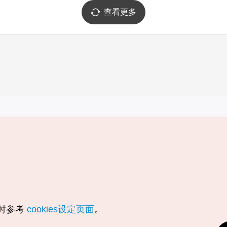
查看更多
实用信息
服务
韩国旅游发展局手机应用程序
服务条款
1330韩国旅游咨询翻译热线
个人信息保
韩国旅游指南与地图
Cookie 设
数字图书 / 电子书
Cookie的
随时参考
cookies设定页面
。
Odii
定位服务使