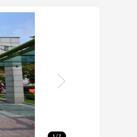
/
1
7