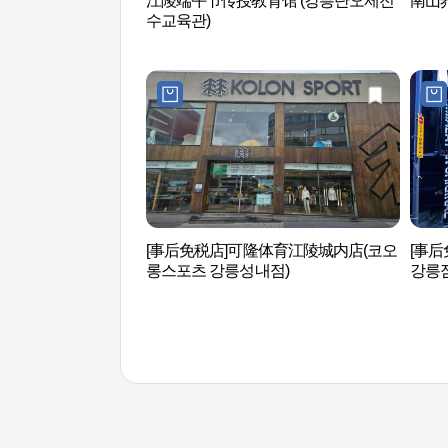
江陵端午节传授教育馆 (강릉단오제전
南山荞
수교육관)
[事后免税店]可隆体育江陵城内店(코오
[事
롱스포츠 강릉성내점)
강릉점