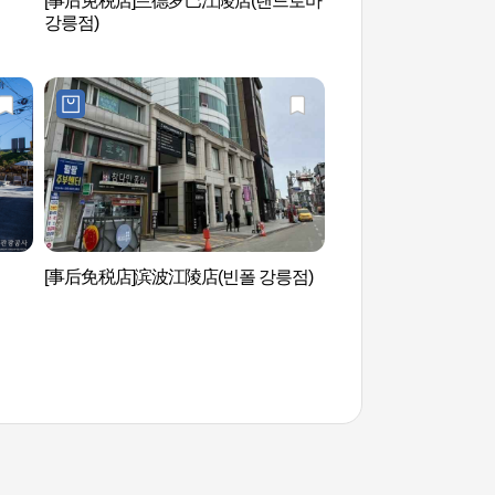
[事后免税店]兰德罗巴江陵店(랜드로바
江陵端午节传授教育
강릉점)
수교육관)
）
[事后免税店]滨波江陵店(빈폴 강릉점)
江陵乡校（강릉향교