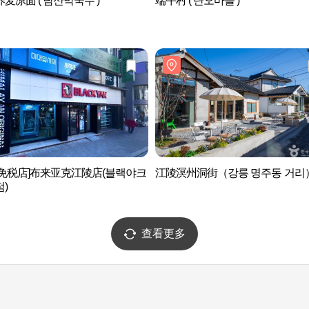
麦凉面 ( 남산막국수 )
端午村 ( 단오마을 )
后免税店]布来亚克江陵店(블랙야크
江陵溟州洞街（강릉 명주동 거리
)
查看更多