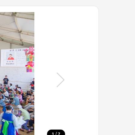
/
1
7