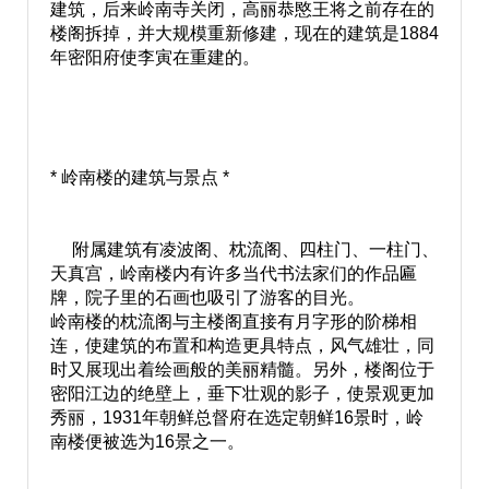
建筑，后来岭南寺关闭，高丽恭愍王将之前存在的
楼阁拆掉，并大规模重新修建，现在的建筑是1884
年密阳府使李寅在重建的。
* 岭南楼的建筑与景点 *
附属建筑有凌波阁、枕流阁、四柱门、一柱门、
天真宫，岭南楼内有许多当代书法家们的作品匾
牌，院子里的石画也吸引了游客的目光。
岭南楼的枕流阁与主楼阁直接有月字形的阶梯相
连，使建筑的布置和构造更具特点，风气雄壮，同
时又展现出着绘画般的美丽精髓。另外，楼阁位于
密阳江边的绝壁上，垂下壮观的影子，使景观更加
秀丽，1931年朝鲜总督府在选定朝鲜16景时，岭
南楼便被选为16景之一。