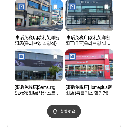
[事后免税店]欧利芙洋密
[事后免税店]欧利芙洋密
清道
阳店(올리브영 밀양점)
阳三门店(올리브영 밀양
산계
삼문점)
[事后免税店]Samsung
[事后免税店]Homeplus密
釜谷
Store密阳店(삼성스토어
阳店 (홈플러스 밀양점)
온천 
밀양)
查看更多