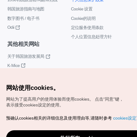
韩国旅游指南与地图
Cookie 设置
数字图书 / 电子书
Cookie的说明
Odii
定位服务使用条款
个人位置信息处理方针
其他相关网站
关于韩国旅游发展局
K-Mice
网站使用cookies。
网站为了提高用户的使用体验而使用cookies。
点击“同意"键，
表示接受cookies设定的使用。
Copyrights (c) 韩国旅游发展局版权所有
预确认cookies相关的详细信息及使用理由等,请随时参考
cookies设
如有相关疑问或建议，欢迎来信。
VISITKOREA官方邮箱
chnsim@knto.or.kr