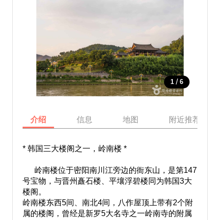
/
1
6
介绍
信息
地图
附近推荐景点
* 韩国三大楼阁之一，岭南楼 *
岭南楼位于密阳南川江旁边的衙东山，是第147
号宝物，与晋州矗石楼、平壤浮碧楼同为韩国3大
楼阁。
岭南楼东西5间、南北4间，八作屋顶上带有2个附
属的楼阁，曾经是新罗5大名寺之一岭南寺的附属