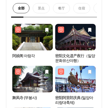
全部
景点
餐厅
住宿
购物
阿娘阁 아랑각
密阳文化遗产夜行（밀양
阿娘阁
문화유산야행）
舞凤寺 (무봉사)
密阳阿里郎庆典 (밀양아
万鱼
리랑대축제)