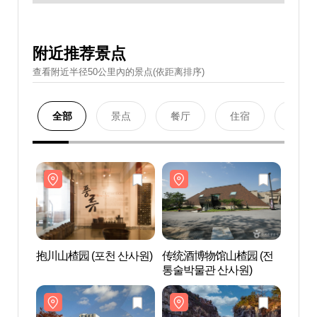
附近推荐景点
查看附近半径50公里內的景点(依距离排序)
全部
景点
餐厅
住宿
购物
抱川山楂园 (포천 산사원)
传统酒博物馆山楂园 (전
抱川山
통술박물관 산사원)