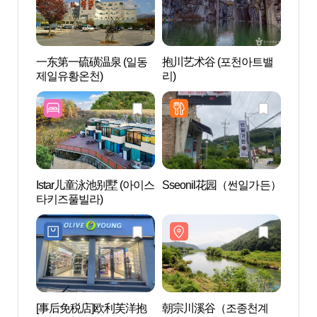
一东第一硫磺温泉 (일동
抱川艺术谷 (포천아트밸
一东第
제일유황온천)
리)
제일유
Istar儿童泳池别墅 (아이스
Sseonil花园（썬일가든）
朝宗
타키즈풀빌라)
곡）
[事后免税店]欧利芙洋抱
朝宗川溪谷（조종천계
平康植