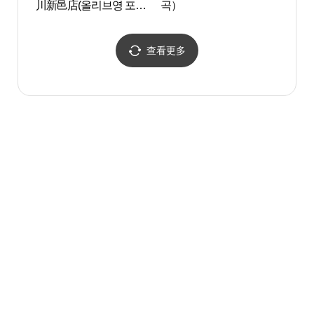
川新邑店(올리브영 포천
곡）
신읍점)
查看更多