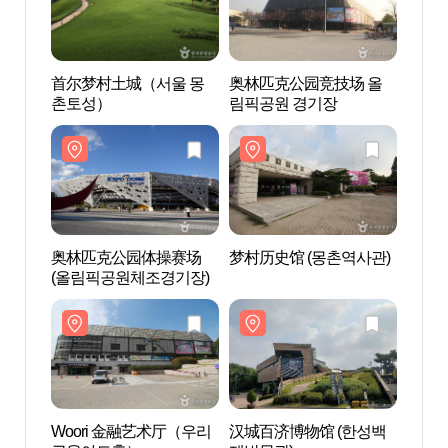
首尔梦村土城（서울 몽
奥林匹克公园竞技场 올
奥林
촌토성）
림픽공원 경기장
림픽공
奥林匹克公园体操赛场
梦村历史馆 (몽촌역사관)
梦村历
(올림픽공원체조경기장)
Woori 金融艺术厅（우리
汉城百济博物馆 (한성백
汉城百