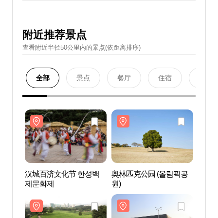
附近推荐景点
查看附近半径50公里內的景点(依距离排序)
全部
景点
餐厅
住宿
购物
汉城百济文化节 한성백
奥林匹克公园 (올림픽공
奥林匹
제문화제
원)
원)