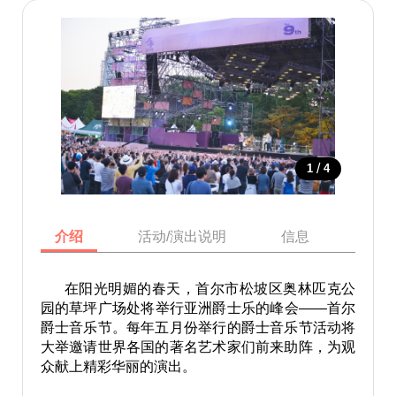
/
1
4
介绍
活动/演出说明
信息
地图
在阳光明媚的春天，首尔市松坡区奥林匹克公
园的草坪广场处将举行亚洲爵士乐的峰会——首尔
爵士音乐节。每年五月份举行的爵士音乐节活动将
大举邀请世界各国的著名艺术家们前来助阵，为观
众献上精彩华丽的演出。