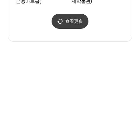
금융아트홀）
제박물관)
제박물
查看更多