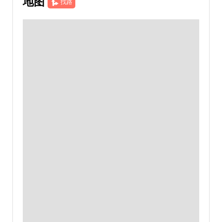
地图
找路