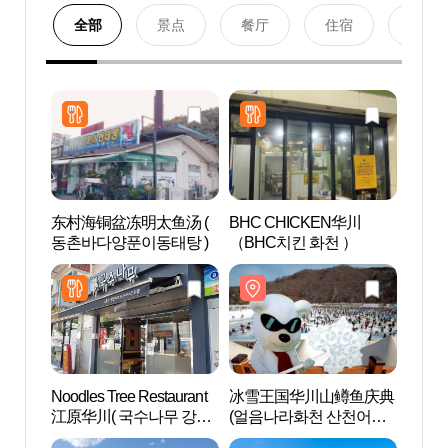
全部
景点
餐厅
住宿
购物
东村海铜盆冻明太鱼汤 (
BHC CHICKEN华川
破虏湖
동촌바다양푼이동태탕 )
（BHC치킨 화천 ）
천)
Noodles Tree Restaurant
冰雪王国华川山鳟鱼庆典
春川湖
江原华川( 국수나무 강원
(얼음나라화천 산천어축
화천 )
제)