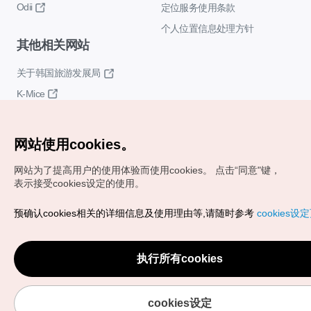
Odii
定位服务使用条款
个人位置信息处理方针
其他相关网站
关于韩国旅游发展局
K-Mice
网站使用cookies。
网站为了提高用户的使用体验而使用cookies。
点击“同意"键，
表示接受cookies设定的使用。
Copyrights (c) 韩国旅游发展局版权所有
预确认cookies相关的详细信息及使用理由等,请随时参考
cookies设
如有相关疑问或建议，欢迎来信。
VISITKOREA官方邮箱
chnsim@knto.or.kr
执行所有cookies
cookies设定