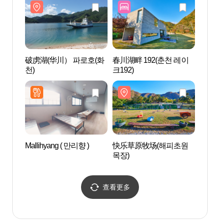
破虏湖(华川） 파로호(화
春川湖畔 192(춘천 레이
春川
천)
크192)
(춘천
Mallihyang ( 만리향 )
快乐草原牧场(해피초원
江原
목장)
립화
查看更多