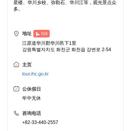
星楼、华川乡校、弥勒石、华川江等，观光景点众
多。
地址
找路
江原道华川郡华川邑下1里
강원특별자치도 화천군 화천읍 강변로 2-54
主页
tour.ihc.go.kr
公休假日
年中无休
咨询电话
+82-33-440-2557