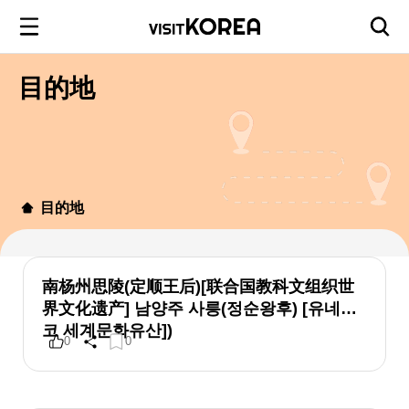
目的地
目的地
南杨州思陵(定顺王后)[联合国教科文组织世
界文化遗产] 남양주 사릉(정순왕후) [유네스
코 세계문화유산])
0
0