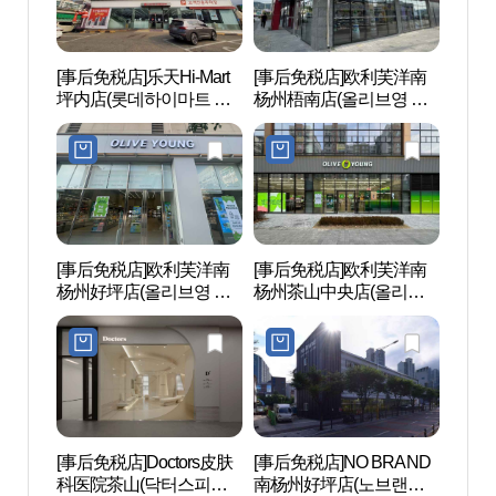
순정 황후) [유네스코 세계
순정 
문화유산]
문화유
[事后免税店]乐天Hi-Mart
[事后免税店]欧利芙洋南
龟山
坪内店(롯데하이마트 평
杨州梧南店(올리브영 남
내점)
양주오남점)
[事后免税店]欧利芙洋南
[事后免税店]欧利芙洋南
PRA
杨州好坪店(올리브영 남
杨州茶山中央店(올리브
라움
양주호평점)
영 남양주다산중앙점)
[事后免税店]Doctors皮肤
[事后免税店]NO BRAND
陆军
科医院茶山(닥터스피부
南杨州好坪店(노브랜드
학교