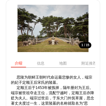
/
1
15
介绍
信息
地图
附近推荐景点
思陵为朝鲜王朝时代命运最悲惨的女人，端宗
的妃子定顺王后宋氏的陵墓。
定顺王后于1453年被拣择，隔年册封为王后。
端宗被世祖夺走王位，流配宁越时，定顺王后亦降
贬为夫人。端宗过世后，于东大门外筑草屋，思念
著丈夫度过一生，这里陵墓的名称就取名为“思