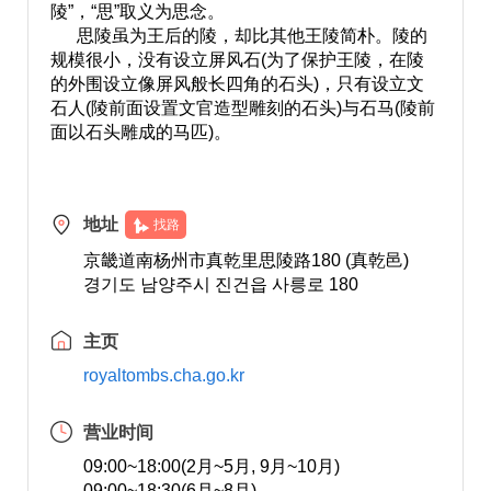
陵”，“思”取义为思念。
思陵虽为王后的陵，却比其他王陵简朴。陵的
规模很小，没有设立屏风石(为了保护王陵，在陵
的外围设立像屏风般长四角的石头)，只有设立文
石人(陵前面设置文官造型雕刻的石头)与石马(陵前
面以石头雕成的马匹)。
地址
找路
京畿道南杨州市真乾里思陵路180 (真乾邑)
경기도 남양주시 진건읍 사릉로 180
主页
royaltombs.cha.go.kr
营业时间
09:00~18:00(2月~5月, 9月~10月)
09:00~18:30(6月~8月)