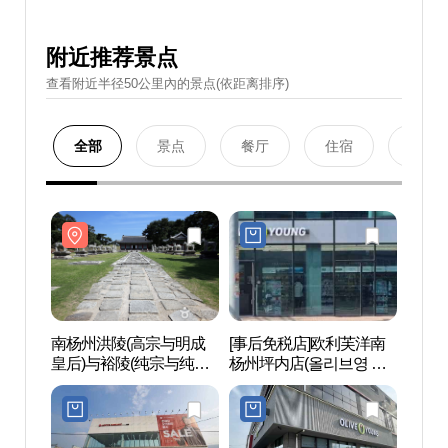
附近推荐景点
查看附近半径50公里內的景点(依距离排序)
全部
景点
餐厅
住宿
购物
南杨州洪陵(高宗与明成
[事后免税店]欧利芙洋南
南杨
皇后)与裕陵(纯宗与纯
杨州坪内店(올리브영 남
皇后)
明、纯贞皇后)[联合国教
양주평내점)
明、纯
科文组织世界文化遗产]
科文
남양주 홍릉(고종과 명성
남양주
황후)과 유릉(순종과 순명,
황후)