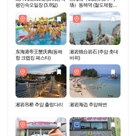
평민속오일장 (3, 8일)
场）동해역 (철도체험학
场）동
습장)
습장)
东海港帝王蟹庆典(동해
湫岩烛台岩石 (추암 촛대
湫岩吊
항 크랩킹 페스타)
바위)
湫岩吊桥 추암 출렁다리
湫岩海边 추암해변
异斯
사자