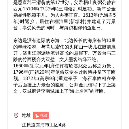
是悉直郡王渭翁的第17世孙，父君梧山良弼公曾在
西元1510年(中宗5年)三浦倭乱时建功。新堂公金
勋品性聪颖不凡、为人办事正直。1613年(光海君5
年)时返乡，居住在桐淮里(新塘村)并建造了万景
台，享受风光的同时，与海鸥相伴钓鱼度日。
东边是没有边际的东海，北边长长的海岸有约10里
的翠绿松林，与背后宏伟的头陀山一块儿在眼前展
开，箭川江潺潺地流过高耸的悬崖下。万景台与三
陟的竹西楼合为双璧，文人墨客络绎不绝。
1660年(宪宗元年)府使许穆欣赏此处后称之万景，
1796年(正祖20年)府使俞汉专在此吟诗并留下了匾
额。1872年(高宗9年)重建亭子，海石李敦相在亭
子后面挂上万景台的匾额，公判金元植写下了上梁
文，汉城府尹李南轼加上了“海上名区”的牌匾。
地址
找路
江原道东海市工团4路