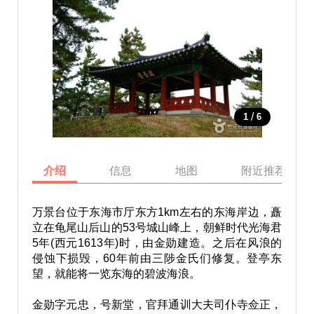
/
1
6
介绍
信息
地图
附近推荐景点
万景台位于东海市厅东方1km左右的东海岸边，矗
立在龟尾山后山的53号城山峰上，朝鲜时代光海君
5年(西元1613年)时，由金勋建造。之后在风浪的
侵蚀下损毁，60年前由三陟金氏们修复。登亭东
望，就能将一览东海的碧波海浪。
金勋字元忠，号新堂，官拜通训大夫司仆寺佥正，