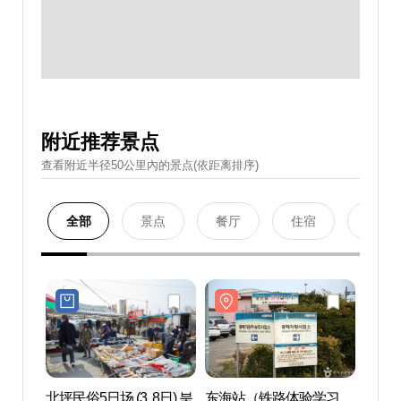
附近推荐景点
查看附近半径50公里內的景点(依距离排序)
全部
景点
餐厅
住宿
购物
北坪民俗5日场 (3, 8日) 북
东海站（铁路体验学习
东海