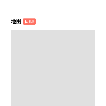
地图
找路