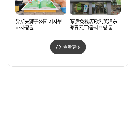
异斯夫狮子公园 이사부
[事后免税店]欧利芙洋东
SOL 
사자공원
海青云店(올리브영 동해
Pla
청운점)
플레
查看更多