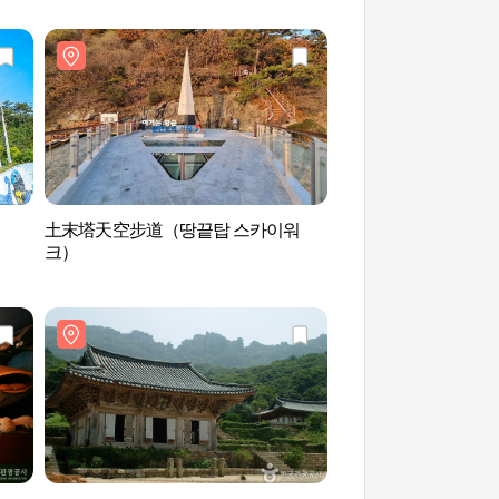
土末塔天空步道（땅끝탑 스카이워
土末观景台（땅끝전
크）