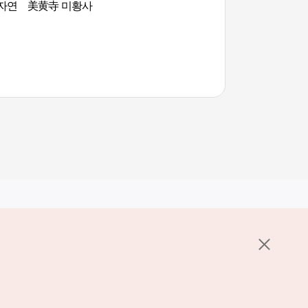
자연
美黄寺 미황사
地角海洋自然史博物
사박물관)
其他相关网站
关于韩国旅游发展局
K-Mice
护政策
置