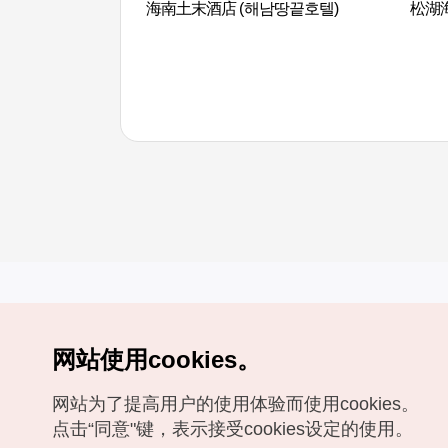
海南土末酒店 (해남땅끝호텔)
松湖
网站使用cookies。
Copyrights (c) 韩国旅游发展局版权所有
网站为了提高用户的使用体验而使用cookies。
如有相关疑问或建议，欢迎来信。
VISITKOREA官方邮箱
chnsim@knto.or.kr
点击“同意"键，表示接受cookies设定的使用。