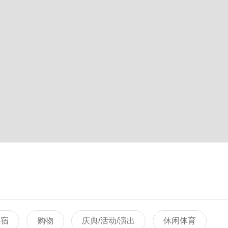
住宿
购物
庆典/活动/演出
休闲体育