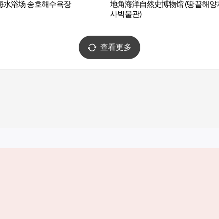
海水浴场 송호해수욕장
地角海洋自然史博物馆 (땅끝해양
사박물관)
查看更多
实用信息
服务
韩国旅游发展局手机应用程序
服务条款
1330韩国旅游咨询翻译热线
个人信息保
韩国旅游指南与地图
Cookie 设