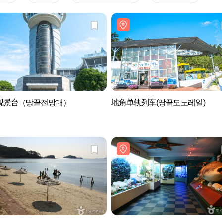
观景台（땅끝전망대）
地角单轨列车(땅끝모노레일)