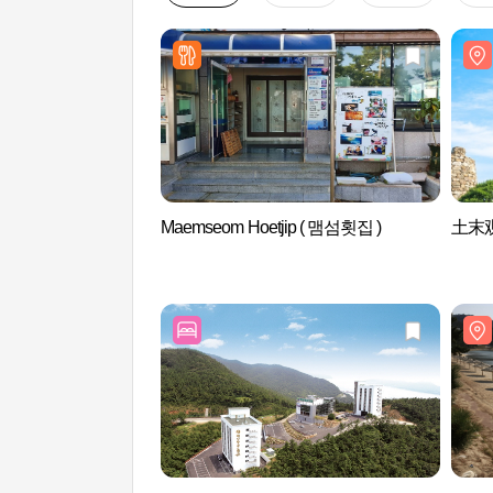
Maemseom Hoetjip ( 맴섬횟집 )
土末