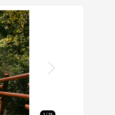
/
1
15