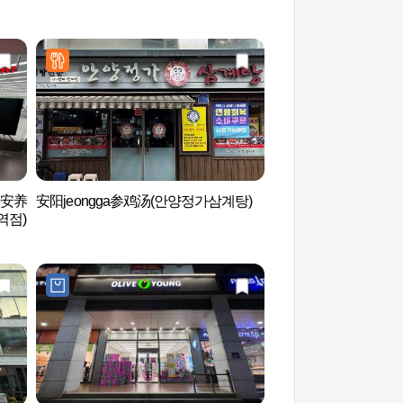
-6安养
安阳jeongga参鸡汤(안양정가삼계탕)
安养艺术公园（안양
역점)