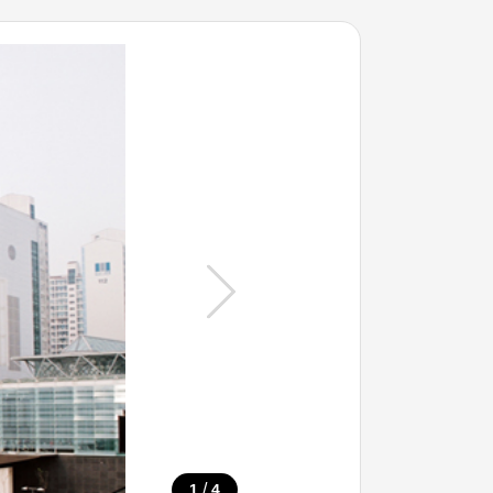
/
1
4