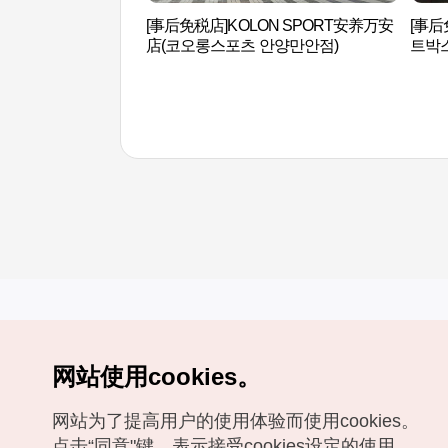
[事后免税店]KOLON SPORT安养万安
[事后
店(코오롱스포츠 안양만안점)
트박스
网站使用cookies。
Copyrights (c) 韩国旅游发展局版权所有
网站为了提高用户的使用体验而使用cookies。
如有相关疑问或建议，欢迎来信。
VISITKOREA官方邮箱
chnsim@knto.or.kr
点击“同意"键，表示接受cookies设定的使用。