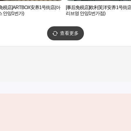
免税店]ARTBOX安养1号街店(아
[事后免税店]欧利芙洋安养1号街店
 안양1번가)
리브영 안양1번가점)
查看更多
实用信息
服务
韩国旅游发展局手机应用程序
服务条款
1330韩国旅游咨询翻译热线
个人信息保