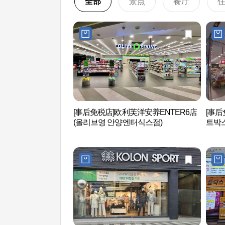
全部
景点
餐厅
[事后免税店]欧利芙洋安养ENTER6店
[事后
(올리브영 안양엔터식스점)
트박