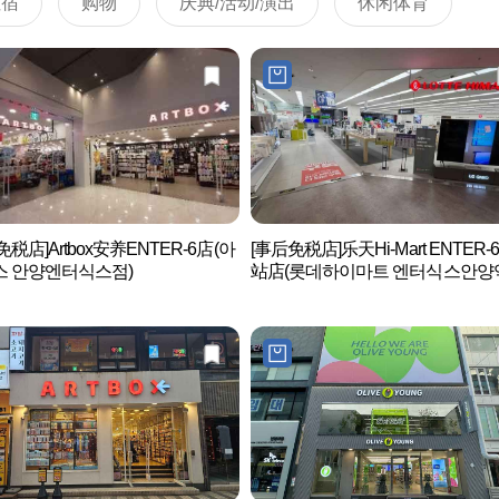
住宿
购物
庆典/活动/演出
休闲体育
免税店]Artbox安养ENTER-6店(아
[事后免税店]乐天Hi-Mart ENTER
스 안양엔터식스점)
站店(롯데하이마트 엔터식스안양