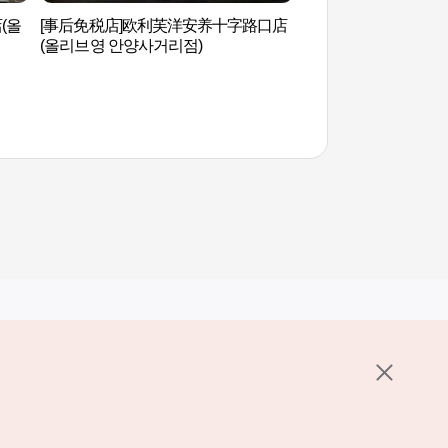
(올
[事后免税店]欧利芙洋安养十字路口店
果川野花自然学习场
(올리브영 안양사거리점)
학습장)
其他相关网站
关于韩国旅游发展局
K-Mice
护政策