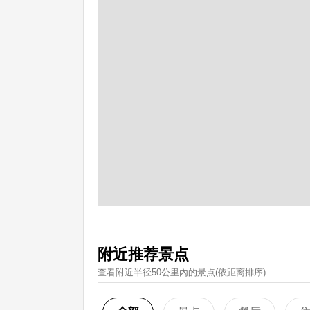
附近推荐景点
查看附近半径50公里內的景点(依距离排序)