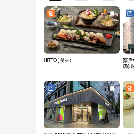
HITTO ( 힛또 )
[事后
店(테