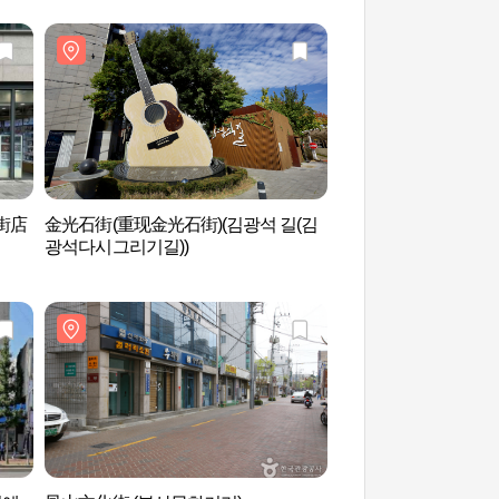
街店
金光石街(重现金光石街)(김광석 길(김
金光石街(重现金光石街
광석다시그리기길))
광석다시그리기길))