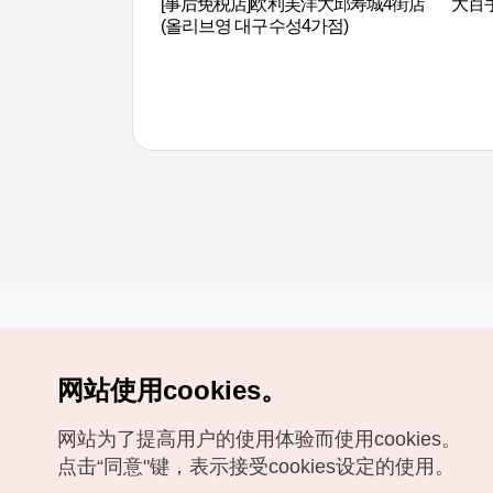
[事后免税店]欧利芙洋大邱寿城4街店
大百
(올리브영 대구수성4가점)
网站使用cookies。
Copyrights (c) 韩国旅游发展局版权所有
网站为了提高用户的使用体验而使用cookies。
如有相关疑问或建议，欢迎来信。
VISITKOREA官方邮箱
chnsim@knto.or.kr
点击“同意"键，表示接受cookies设定的使用。