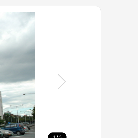
/
1
3