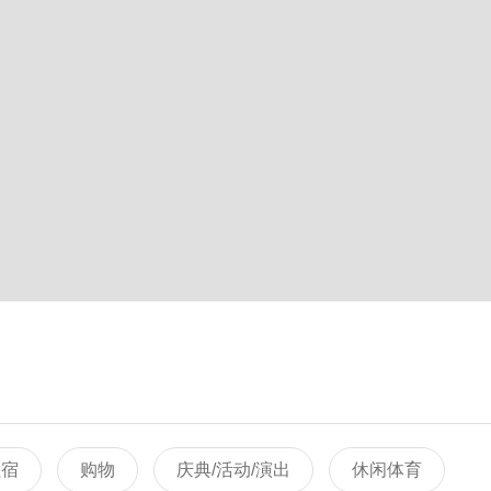
住宿
购物
庆典/活动/演出
休闲体育