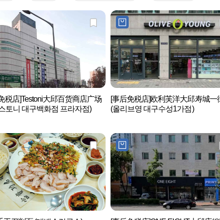
免税店]Testoni大邱百货商店广场
[事后免税店]欧利芙洋大邱寿城一
스토니 대구백화점 프라자점)
(올리브영 대구수성1가점)