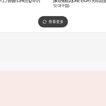
手工刀削面 (대백손칼국수)
[事后免税店]ONE EIGHT大邱店(
잇 대구점)
查看更多
实用信息
服务
韩国旅游发展局手机应用程序
服务条款
1330韩国旅游咨询翻译热线
个人信息保
韩国旅游指南与地图
Cookie 设