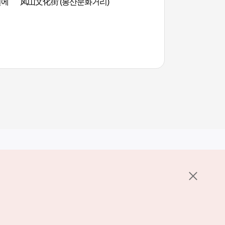
원에
凤山文化街 (봉산문화거리)
东仁洞炖排骨胡同（
목）
其他相关网站
关于韩国旅游发展局
K-Mice
护政策
置