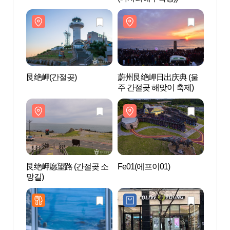
艮绝岬(간절곶)
蔚州艮绝岬日出庆典 (울
艮绝岬
주 간절곶 해맞이 축제)
艮绝岬愿望路 (간절곶 소
Fe01(에프이01)
Fe01
망길)