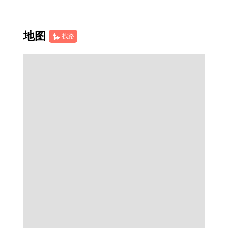
地图
找路