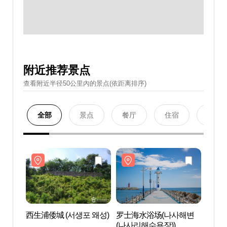
附近推荐景点
查看附近半径50公里內的景点(依距离排序)
全部
景点
餐厅
住宿
购物
西生浦倭城 (서생포 왜성)
罗士海水浴场(나사해변
西生浦
(나사리해수욕장))