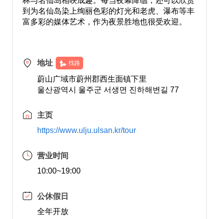
林与名仙岛相映成趣。每当夜幕降临，还可以欣赏
到为名仙岛染上绚丽色彩的灯光和老虎、瀑布等丰
富多彩的媒体艺术，作为夜景胜地也很受欢迎。
地址
找路
蔚山广域市蔚州郡西生面镇下里
울산광역시 울주군 서생면 진하해변길 77
主页
https://www.ulju.ulsan.kr/tour
营业时间
10:00~19:00
公休假日
全年开放