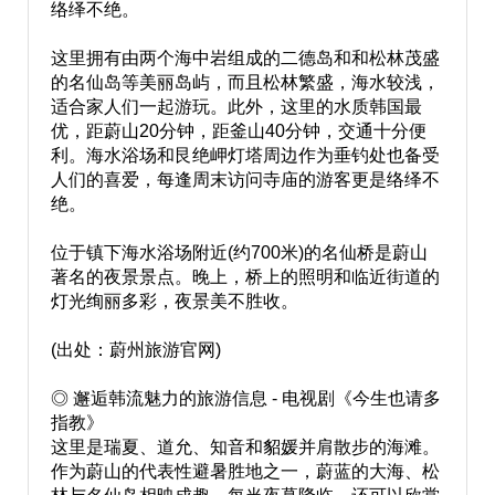
络绎不绝。
这里拥有由两个海中岩组成的二德岛和和松林茂盛
的名仙岛等美丽岛屿，而且松林繁盛，海水较浅，
适合家人们一起游玩。此外，这里的水质韩国最
优，距蔚山20分钟，距釜山40分钟，交通十分便
利。海水浴场和艮绝岬灯塔周边作为垂钓处也备受
人们的喜爱，每逢周末访问寺庙的游客更是络绎不
绝。
位于镇下海水浴场附近(约700米)的名仙桥是蔚山
著名的夜景景点。晚上，桥上的照明和临近街道的
灯光绚丽多彩，夜景美不胜收。
(出处：蔚州旅游官网)
◎ 邂逅韩流魅力的旅游信息 - 电视剧《今生也请多
指教》
这里是瑞夏、道允、知音和貂媛并肩散步的海滩。
作为蔚山的代表性避暑胜地之一，蔚蓝的大海、松