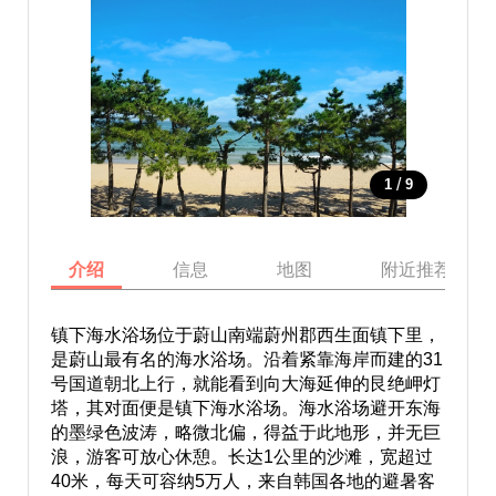
/
1
9
介绍
信息
地图
附近推荐景点
镇下海水浴场位于蔚山南端蔚州郡西生面镇下里，
是蔚山最有名的海水浴场。沿着紧靠海岸而建的31
号国道朝北上行，就能看到向大海延伸的艮绝岬灯
塔，其对面便是镇下海水浴场。海水浴场避开东海
的墨绿色波涛，略微北偏，得益于此地形，并无巨
浪，游客可放心休憩。长达1公里的沙滩，宽超过
40米，每天可容纳5万人，来自韩国各地的避暑客