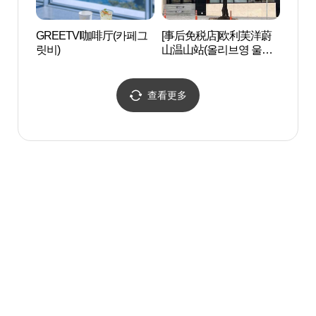
GREETVI咖啡厅(카페그
[事后免税店]欧利芙洋蔚
瓮器谷
릿비)
山温山站(올리브영 울산
온산점)
查看更多