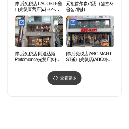
[事后免税店]LACOSTE釜
元祖首尔参鸡汤（원조서
龙头
山光复直营店(라코스테
울삼계탕）
(용두
부산광복직영점)
[事后免税店]阿迪达斯
[事后免税店]ABC-MART
釜山
Performance光复店(아디
ST釜山光复店(ABC마트
산영
다스 퍼포먼스 광복점)
ST 부산광복점)
查看更多