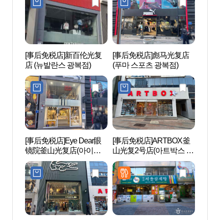
[事后免税店]新百伦光复
[事后免税店]彪马光复店
光复
店 (뉴발란스 광복점)
(푸마 스포츠 광복점)
로문
[事后免税店]Eye Dear眼
[事后免税店]ARTBOX釜
釜山
镜院釜山光复店(아이디
山光复2号店(아트박스 부
어 안경원 부산 광복점)
산광복2호점)