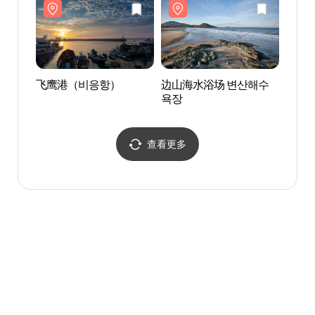
飞鹰港（비응항）
边山海水浴场 변산해수
边山
욕장
욕장
查看更多