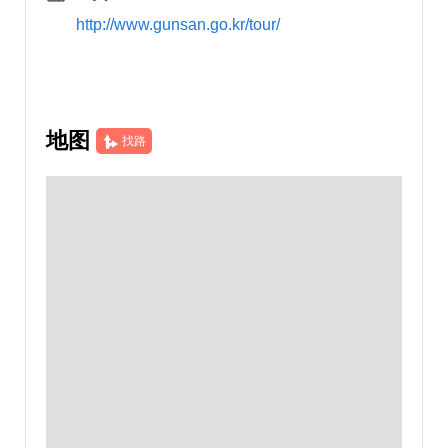
http://www.gunsan.go.kr/tour/
地图
找路