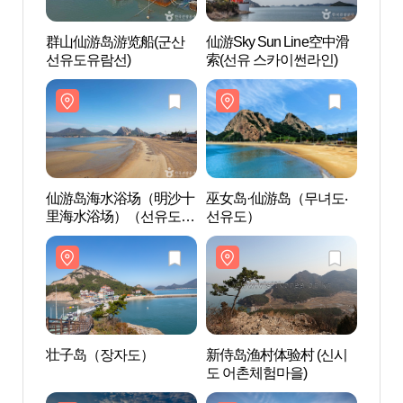
群山仙游岛游览船(군산
仙游Sky Sun Line空中滑
群山
선유도유람선)
索(선유 스카이썬라인)
선유도
仙游岛海水浴场（明沙十
巫女岛·仙游岛（무녀도‧
巫女岛
里海水浴场）（선유도해
선유도）
선유
수욕장（명사십리 해수
욕장））
壮子岛（장자도）
新侍岛渔村体验村 (신시
新侍岛
도 어촌체험마을)
도 어