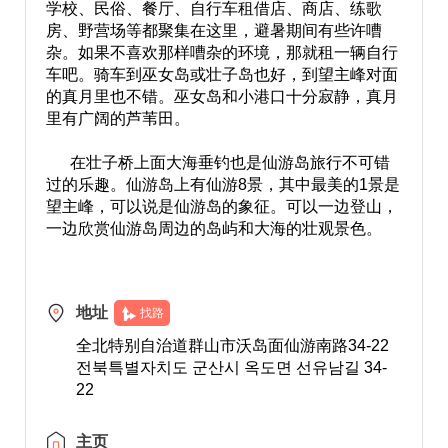
学校、民俗、餐厅、自行车租借店、商店、练歌
房、野营场等都聚集在这里，避暑期间有些许嘈
杂。如果不喜欢那样嘈杂的环境，那就租一辆自行
车吧。骑车到巫女岛或壮子岛也好，到望主峰对面
的真月里也不错。巫女岛和小港口十分寂静，真月
里有广阔的芦苇田。
在壮子桥上面大海垂钓也是仙游岛旅行不可错
过的乐趣。仙游岛上有仙游8景，其中最美的1景是
望主峰，可以说是仙游岛的象征。可以一边登山，
一边欣赏仙游岛周边的岛屿和大海的壮观景色。
地址
找路
全北特别自治道群山市沃岛面仙游南路34-22
전북특별자치도 군산시 옥도면 선유남길 34-
22
主页