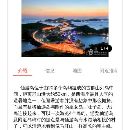
/
1
4
介绍
信息
地图
附近推荐景点
仙游岛位于由20多个岛屿组成的古群山列岛中
间，距离群山港大约50km，是西海岸最具人气的
避暑地之一，但避暑游客并没有想象中那么拥挤。
而且有桥将仙游岛与附件的巫女岛、壮子岛、大厂
岛连接起来，可以一次游览4个岛屿。游览仙游岛
及附近岛屿时的据点是与仙游岛海水浴场相接的村
子，可以清楚地看到像马耳山一样高耸的望主峰。