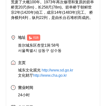
荒废了大概100年。1973年再次修理和复原的箭串
桥宽20尺(6m)，长258尺(78m)。箭串桥于朝鲜世
宗2年(1420年)动工，成宗14年(1483年)完工。 桥
身横列4列，纵列22列，是由长台石堆积而成的。
地址
找路
首尔城东区杏堂1洞 58号
서울특별시 성동구 성수동
主页
城东文化观光
http://www.sd.go.kr
文化财厅
http://www.cha.go.kr
营业时间
24小时