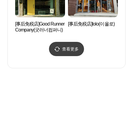
[事后免税店]Good Runner
[事后免税店]Iolo(이올로)
圣水
Company(굿러너컴퍼니)
수제화
查看更多