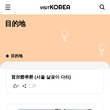
目的地
目的地
首尔箭串桥 (서울 살곶이 다리)
0
0