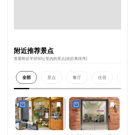
附近推荐景点
查看附近半径50公里內的景点(依距离排序)
全部
景点
餐厅
住宿
购物