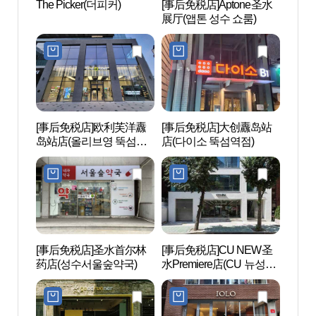
The Picker(더피커)
[事后免税店]Aptone圣水
华夫木
展厅(앱톤 성수 쇼룸)
[事后免税店]欧利芙洋纛
[事后免税店]大创纛岛站
圣水
岛站店(올리브영 뚝섬역
店(다이소 뚝섬역점)
성수)
점)
[事后免税店]圣水首尔林
[事后免税店]CU NEW圣
首尔林
药店(성수서울숲약국)
水Premiere店(CU 뉴성수
프리미어점)