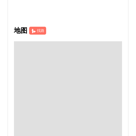
地图
找路