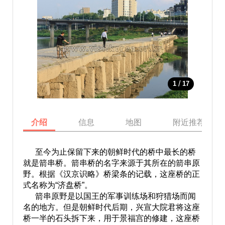
/
1
17
介绍
信息
地图
附近推荐景点
至今为止保留下来的朝鲜时代的桥中最长的桥
就是箭串桥。箭串桥的名字来源于其所在的箭串原
野。根据《汉京识略》桥梁条的记载，这座桥的正
式名称为“济盘桥”。
箭串原野是以国王的军事训练场和狩猎场而闻
名的地方。但是朝鲜时代后期，兴宣大院君将这座
桥一半的石头拆下来，用于景福宫的修建，这座桥