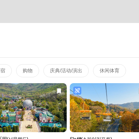
住宿
购物
庆典/活动/演出
休闲体育