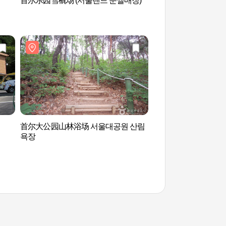
首尔乐园雪橇场 (서울랜드 눈썰매장)
首尔乐园(서울랜드)
首尔大公园山林浴场 서울대공원 산림
国立果川科学馆 (국
욕장