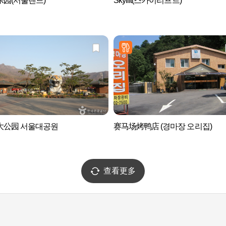
乐园(서울랜드)
Skylift(스카이리프트)
大公园 서울대공원
赛马场烤鸭店 (경마장 오리집)
查看更多