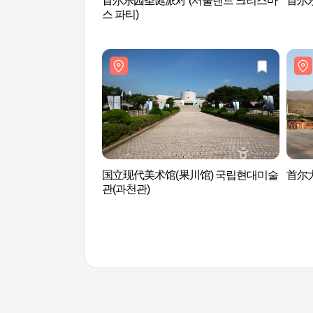
首尔乐园圣诞派对 (서울랜드 크리스마
首尔
스 파티)
国立现代美术馆(果川馆) 국립현대미술
首尔
관(과천관)