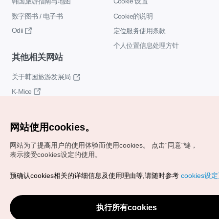
韩国旅游指南与地图
Cookie 设置
数字图书 / 电子书
Cookie的说明
Odii
定位服务使用条款
个人位置信息处理方针
其他相关网站
关于韩国旅游发展局
K-Mice
网站使用cookies。
网站为了提高用户的使用体验而使用cookies。
点击“同意"键，
表示接受cookies设定的使用。
Copyrights (c) 韩国旅游发展局版权所有
预确认cookies相关的详细信息及使用理由等,请随时参考
cookies设
如有相关疑问或建议，欢迎来信。
VISITKOREA官方邮箱
chnsim@knto.or.kr
执行所有cookies