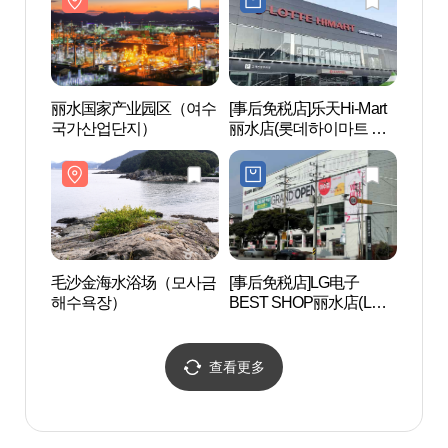
丽水国家产业园区（여수
[事后免税店]乐天Hi-Mart
毛沙
국가산업단지）
丽水店(롯데하이마트 여
해수
수점)
毛沙金海水浴场（모사금
[事后免税店]LG电子
丽水船
해수욕장）
BEST SHOP丽水店(LG전
유적)
자 베스트샵 여수점)
查看更多