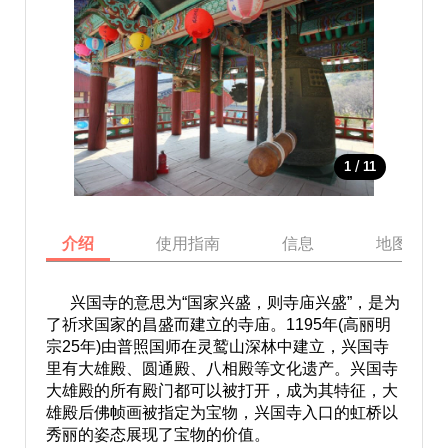
/
1
11
介绍
使用指南
信息
地图
兴国寺的意思为“国家兴盛，则寺庙兴盛”，是为
了祈求国家的昌盛而建立的寺庙。1195年(高丽明
宗25年)由普照国师在灵鹫山深林中建立，兴国寺
里有大雄殿、圆通殿、八相殿等文化遗产。兴国寺
大雄殿的所有殿门都可以被打开，成为其特征，大
雄殿后佛帧画被指定为宝物，兴国寺入口的虹桥以
秀丽的姿态展现了宝物的价值。