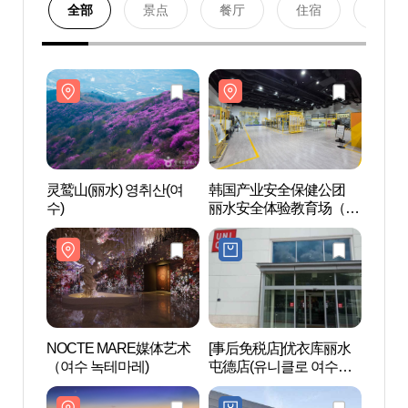
全部
景点
餐厅
住宿
购物
灵鹫山(丽水) 영취산(여
韩国产业安全保健公团
灵鹫山
수)
丽水安全体验教育场（한
수)
국산업안전보건공단 여
수안전체험교육장）
NOCTE MARE媒体艺术
[事后免税店]优衣库丽水
NOC
（여수 녹테마레)
屯德店(유니클로 여수둔
（여수
덕점)