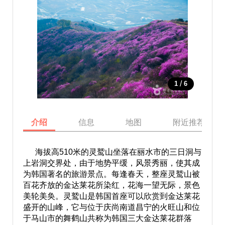
/
1
6
介绍
信息
地图
附近推荐景点
海拔高510米的灵鹫山坐落在丽水市的三日洞与
上岩洞交界处，由于地势平缓，风景秀丽，使其成
为韩国著名的旅游景点。每逢春天，整座灵鹫山被
百花齐放的金达莱花所染红，花海一望无际，景色
美轮美奂。灵鹫山是韩国首座可以欣赏到金达莱花
盛开的山峰，它与位于庆尚南道昌宁的火旺山和位
于马山市的舞鹤山共称为韩国三大金达莱花群落