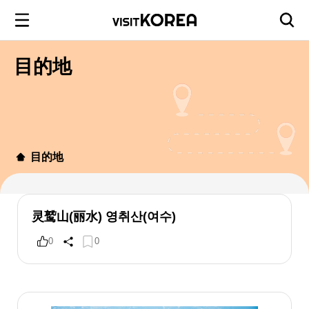
目的地
目的地
灵鹫山(丽水) 영취산(여수)
0
0