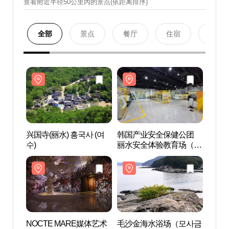
查看附近半径50公里內的景点(依距离排序)
全部
景点
餐厅
住宿
购物
兴国寺(丽水) 흥국사 (여
韩国产业安全保健公团
兴国寺
수)
丽水安全体验教育场（한
수)
국산업안전보건공단 여
수안전체험교육장）
NOCTE MARE媒体艺术
毛沙金海水浴场（모사금
NOC