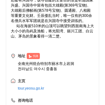
还建有兴国寺，该寺创建的主要目的便是祈愿国家
兴盛。兴国寺中留有包括大雄殿(第369号宝物)、
大雄殿后佛帧画(第578号宝物)、圆通殿、八相殿
等重要文化财。壬辰倭乱当时，唯一仅有的300余
名僧兵水军军团就是在兴国寺中接受训练的。
站在海拔510米的山顶可以眺望到西面南海上大
大小小的岛屿及渔船，将光阳湾、丽川工团、白云
山、茅岛的景象看得一清二楚。
地址
找路
全南光州统合特别市丽水市上岩洞
전라남도 여수시 중흥동
主页
tour.yeosu.go.kr
咨询电话