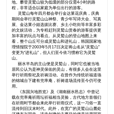
地。攀登灵鹫山较为低缓的部分仅需4小时的路
程，非常适合以家庭为单位出行的游客。
灵鹫山每年四月都会举行金达莱花庆典，庆典
期间会举行灵鹫山山神祭、青少年写诗大会、写真
展、金达莱小姐选拔比赛、乡土小吃街等丰富多彩
的文娱活动，为专程赶到灵鹫山赏春的游客提供更
加丰富的玩点与看点。从灵鹫山的登山地图上来
看，整个山丘可分成灵鹫山和进礼山，韩国国家地
理情报院于2003年5月17日决定将山名从“灵鹫山”
变更为“进礼山”，但人们至今依习惯称它为灵鹫
山。
丽水半岛的主山便是灵鹫山，同时它也被当地
居民公认为是神灵保佑的灵山，有很多人会在这里
举行祈雨祭祀及祈祷活动。在曾作为传统祈福道场
的锦城台下建有兜率庵，祈祷道场流传至今仍可使
用。
《东国兴地胜览》及《湖南丽水邑志》中曾记
载在兜率庵祈雨坛祈福相当灵验，古代地方首领们
在祈雨时节都会来此举行祈雨仪式，这一习俗一直
流传到旧汉末时代。此外，在宽广的灵鹫山山麓处