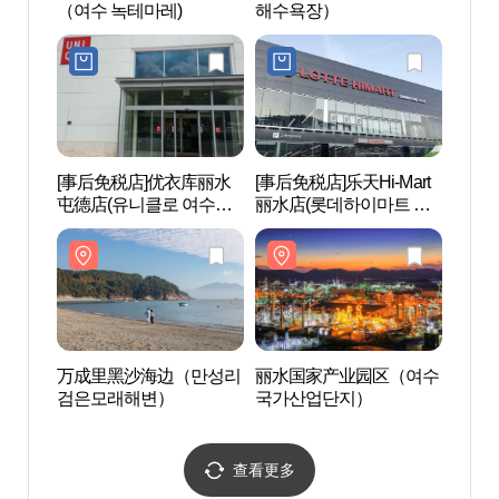
（여수 녹테마레)
해수욕장）
（여수
[事后免税店]优衣库丽水
[事后免税店]乐天Hi-Mart
万成
屯德店(유니클로 여수둔
丽水店(롯데하이마트 여
검은
덕점)
수점)
万成里黑沙海边（만성리
丽水国家产业园区（여수
李舜臣
검은모래해변）
국가산업단지）
查看更多