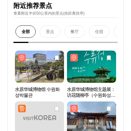
附近推荐景点
查看附近半径50公里內的景点(依距离排序)
全部
景点
餐厅
住宿
购物
水原华城博物馆 수원화
水原华城博物馆主题展：
水原
성박물관
访花随柳亭（수원화성박
성박
물관 테마전 방화수류
정）