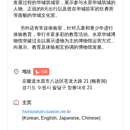
发展过程的华城筑城室，展示参与水原华城筑城的
人物、正祖的8天出行以及曾在华城驻军的壮勇营
等面貌的华城文化室。
另外还有常设体验室，针对儿童和青少年进行
体验教育，举行丰富多彩的教育活动。水原华城博
物馆突破过去以展示遗物为主的博物馆运营方式，
向展示、教育及体验相互协调的博物馆发展。
地址
找路
京畿道水原市八达区苍龙大路 21 (梅香洞)
경기도 수원시 팔달구 창룡대로 21
主页
hsmuseum.suwon.ne.kr
(Korean, English, Japanese, Chinese)