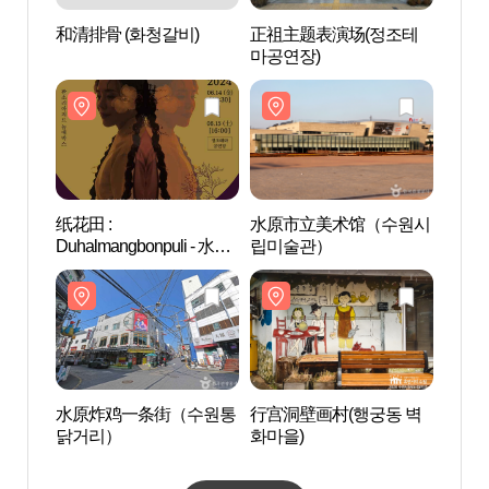
和清排骨 (화청갈비)
正祖主题表演场(정조테
水原
마공연장)
립미
纸花田 :
水原市立美术馆（수원시
行宫洞
Duhalmangbonpuli - 水原
립미술관）
화마을
(종이꽃밭 : 두할망본풀이
- 수원)
水原炸鸡一条街（수원통
行宫洞壁画村(행궁동 벽
华城
닭거리）
화마을)