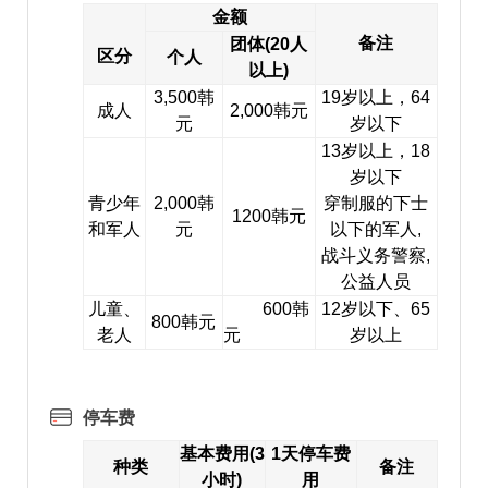
金额
备注
团体(20人
区分
个人
以上)
3,500韩
19岁以上，64
成人
2,000韩元
元
岁以下
13岁以上，18
岁以下
青少年
2,000韩
穿制服的下士
1200韩元
和军人
元
以下的军人,
战斗义务警察,
公益人员
儿童、
600韩
12岁以下、65
800韩元
老人
元
岁以上
停车费
基本费用(3
1天停车费
种类
备注
小时)
用