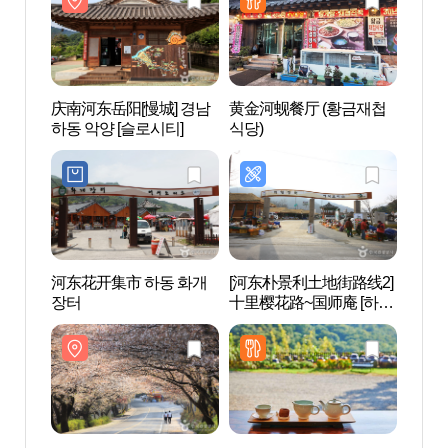
공원~화개장터）
庆南河东岳阳[慢城] 경남
黄金河蚬餐厅 (황금재첩
十里樱
하동 악양 [슬로시티]
식당)
河东花开集市 하동 화개
[河东朴景利土地街路线2]
洪双
장터
十里樱花路~国师庵 [하동
청매
박경리 토지길 2코스] 십
리벚꽃길~국사암