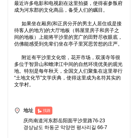
最近许多电影和电视剧在这里拍摄，使得崔参叛府
成为河东郡的文化商品，备受人们的瞩目。
如果坐在厢房(和正房分开的男主人居住或是接
待客人的地方)的大厅地板（韩屋里房子和房子之
间的地板）上能将平沙里的宽广的田野尽收眼底，
仿佛能感受到先辈们坐在亭子里冥思苦想的庄严。
附近有平沙里文化馆，花开市场，双溪寺等很
多位于智异山和蟾津江中间的自然环境优美的观光
地。特别是每年秋天，全国文人们聚集在这里举行
“土地文化节”文学庆典，使得这里成为名符其实的
文学村。
地址
找路
庆尚南道河东郡岳阳面平沙里路76-23
경상남도 하동군 악양면 평사리길 66-7