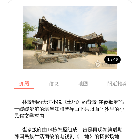
/
1
40
介绍
信息
地图
附近推荐景点
朴景利的大河小说《土地》的背景“崔参叛府”位
于缓缓流淌的蟾津江和智异山下岳阳面平沙里的小
民俗文学村内。
崔参叛府由14栋韩屋组成，曾是再现朝鲜后期
韩国民族生活面貌的电视剧《土地》的摄影场地，