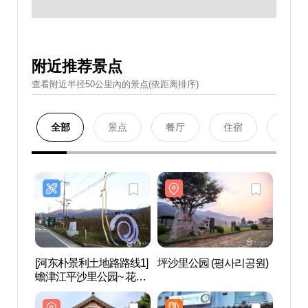
附近推荐景点
查看附近半径50公里內的景点(依距离排序)
全部
景点
餐厅
住宿
购物
[河东朴景利土地路路线1]
坪沙里公园 (평사리공원)
坪沙里
蟾津江平沙里公园~ 花开
市场（[하동 박경리 토지
길 1코스] 섬진강 평사리