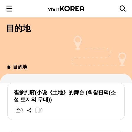
目的地
目的地
崔参判府(小说《土地》的舞台 (최참판댁(소
설 토지의 무대))
0
0