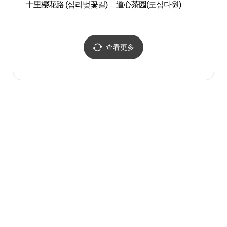
十里樱花路 (십리벚꽃길)
道心茶园(도심다원)
双蹊寺
동)
查看更多