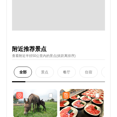
附近推荐景点
查看附近半径50公里內的景点(依距离排序)
全部
景点
餐厅
住宿
购物