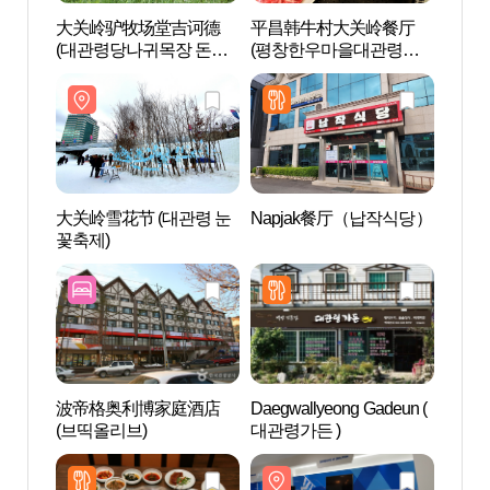
大关岭驴牧场堂吉诃德
平昌韩牛村大关岭餐厅
大关
(대관령당나귀목장 돈키
(평창한우마을대관령식
(대관
호테)
당)
호테)
大关岭雪花节 (대관령 눈
Napjak餐厅（납작식당）
大关
꽃축제)
하늘
波帝格奥利博家庭酒店
Daegwallyeong Gadeun (
发王山
(브띡올리브)
대관령가든 )
WAL
워크