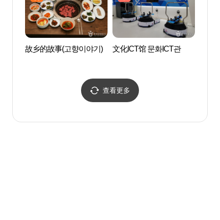
故乡的故事(고향이야기)
文化ICT馆 문화ICT관
Samy
양라
查看更多