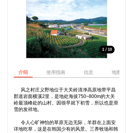
/
1
10
介绍
使用指南
信息
地图
风之村庄义野地位于大关岭清净高原地带平昌
郡道岩面横溪2里，是地处海拔750~800m的大关
岭最顶峰处的山村。因很早就下初雪，所以也是滑
雪的发祥地。
令人心旷神怡的草原无边无际，羊群在上面安
详地吃草，这是在韩国少有的风景。三养牧场和韩