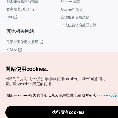
韩国旅游指南与地图
Cookie 设置
数字图书 / 电子书
Cookie的说明
Odii
定位服务使用条款
个人位置信息处理方针
其他相关网站
关于韩国旅游发展局
K-Mice
网站使用cookies。
网站为了提高用户的使用体验而使用cookies。
点击“同意"键，
表示接受cookies设定的使用。
Copyrights (c) 韩国旅游发展局版权所有
预确认cookies相关的详细信息及使用理由等,请随时参考
cookies设
如有相关疑问或建议，欢迎来信。
VISITKOREA官方邮箱
chnsim@knto.or.kr
执行所有cookies