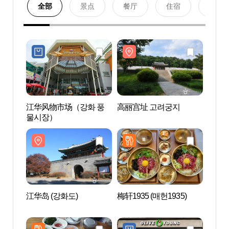
全部
景点
餐厅
住宿
购物
江华风物市场（강화 풍
高丽宫址 고려궁지
高丽
물시장）
江华岛 (강화도)
梅轩1935 (매헌1935)
龙兴宫