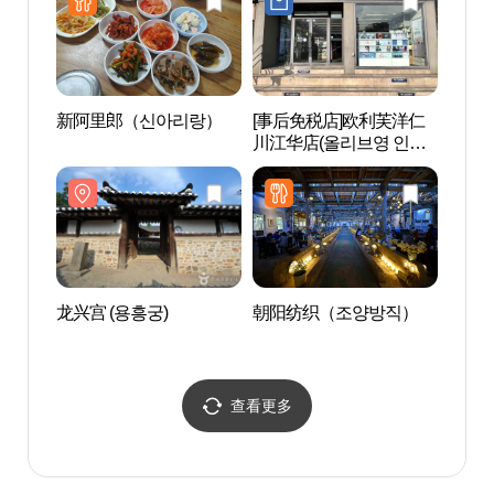
新阿里郎（신아리랑）
[事后免税店]欧利芙洋仁
江华石
川江华店(올리브영 인천
강화점)
龙兴宫 (용흥궁)
朝阳纺织（조양방직）
江华禅
사지)
查看更多