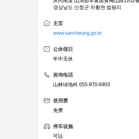
庆尚南道 山清郡车黄面黄梅山路1202
경상남도 산청군 차황면 법평리
主页
www.sancheong.go.kr
公休假日
年中无休
咨询电话
山林绿地科 055-970-6903
使用费
免费
停车设施
可以