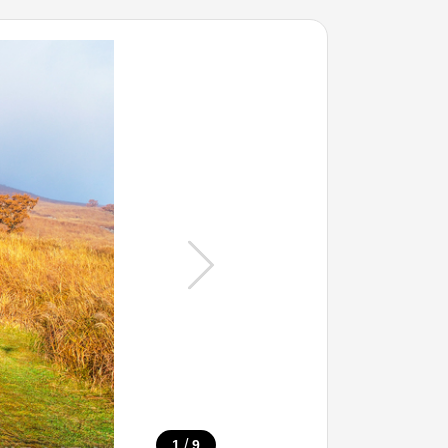
/
1
9