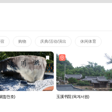
住宿
购物
庆典/活动/演出
休闲体育
(합천호)
玉溪书院 (옥계서원)