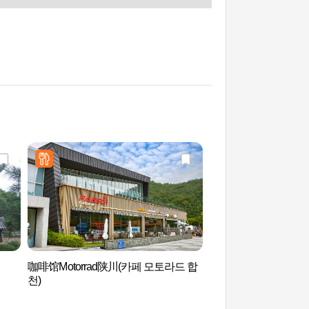
咖啡馆Motorrad陕川(카페 모토라드 합
黄梅山郡立公园 (황
천)