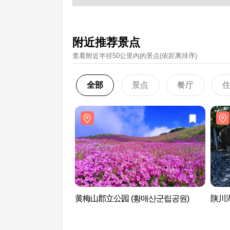
附近推荐景点
查看附近半径50公里內的景点(依距离排序)
全部
景点
餐厅
黄梅山郡立公园 (황매산군립공원)
陕川湖