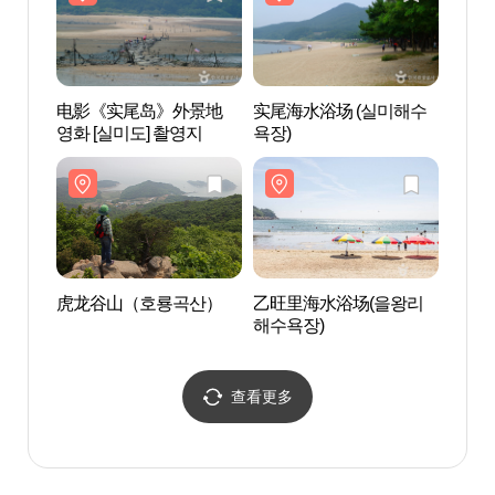
电影《实尾岛》外景地
实尾海水浴场 (실미해수
电影
영화 [실미도] 촬영지
욕장)
영화 
虎龙谷山（호룡곡산）
乙旺里海水浴场(을왕리
虎龙
해수욕장)
查看更多