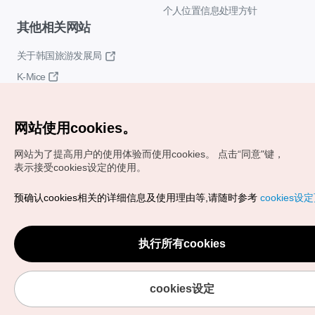
个人位置信息处理方针
其他相关网站
关于韩国旅游发展局
K-Mice
网站使用cookies。
网站为了提高用户的使用体验而使用cookies。
点击“同意"键，
表示接受cookies设定的使用。
Copyrights (c) 韩国旅游发展局版权所有
预确认cookies相关的详细信息及使用理由等,请随时参考
cookies设
如有相关疑问或建议，欢迎来信。
VISITKOREA官方邮箱
chnsim@knto.or.kr
执行所有cookies
cookies设定