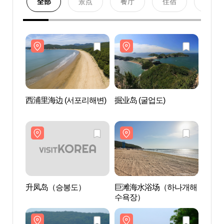
全部
景点
餐厅
住宿
购物
西浦里海边 (서포리해변)
掘业岛 (굴업도)
西浦里
升凤岛（승봉도）
巨滩海水浴场（하나개해
升凤
수욕장）