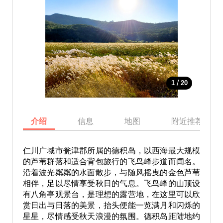
/
1
20
介绍
信息
地图
附近推荐景点
仁川广域市瓮津郡所属的德积岛，以西海最大规模
的芦苇群落和适合背包旅行的飞鸟峰步道而闻名。
沿着波光粼粼的水面散步，与随风摇曳的金色芦苇
相伴，足以尽情享受秋日的气息。飞鸟峰的山顶设
有八角亭观景台，是理想的露营地，在这里可以欣
赏日出与日落的美景，抬头便能一览满月和闪烁的
星星，尽情感受秋天浪漫的氛围。德积岛距陆地约