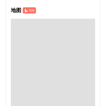
地图
找路