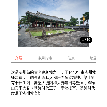
/
1
10
介绍
使用指南
信息
地图
这是济州岛的古老建筑物之一，于1448年由济州牧
师建造，目的是训练私兵和培养尚武精神。梁上绘
有十长生图、赤壁大捷图和大狩猎图等壁画，匾额
由安平大君（朝鲜时代王子）亲笔提写。朝鲜时代
隶属于济州牧官衙。