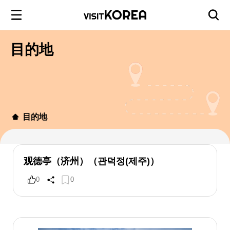
目的地
目的地
观德亭（济州）（관덕정(제주)）
0
0