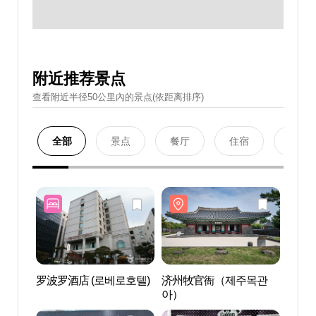
附近推荐景点
查看附近半径50公里內的景点(依距离排序)
全部
景点
餐厅
住宿
购物
罗波罗酒店 (로베로호텔)
济州牧官衙（제주목관
济州
아）
아）