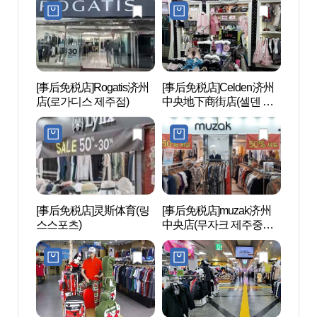
[事后免税店]Rogatis济州
[事后免税店]Celden济州
济州
店(로가디스 제주점)
中央地下商街店(셀덴 제
오리
주중앙지하상가점)
[事后免税店]灵斯体育(링
[事后免税店]muzak济州
山地川
스스포츠)
中央店(무자크 제주중앙
천)
점)