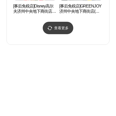
[事后免税店]Disney高尔
[事后免税店]GREENJOY
龙头岩
夫济州中央地下商街店
济州中央地下商街店(그
(디즈니골프 제주중앙지
린조이 제주중앙지하상
하상가점)
가점)
查看更多