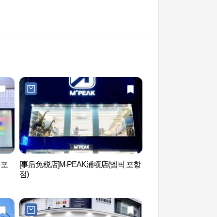
 포
[事后免税店]M-PEAK浦项店(엠픽 포항
浦项运河（포항운하
점)