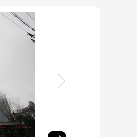
/
1
6