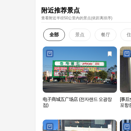
附近推荐景点
查看附近半径50公里內的景点(依距离排序)
全部
景点
餐厅
电子商城五广场店 (전자랜드 오광장
[事
점)
포항