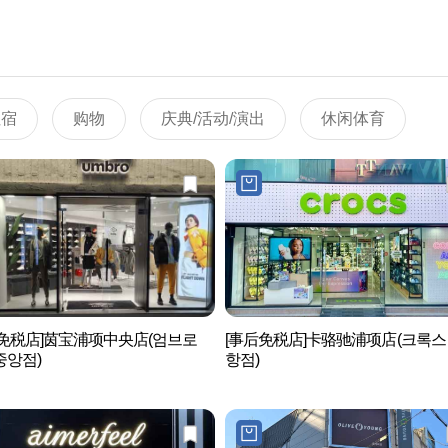
住宿
购物
庆典/活动/演出
休闲体育
后免税店]茵宝浦项中央店(엄브로
[事后免税店]卡骆驰浦项店(크록스
중앙점)
항점)