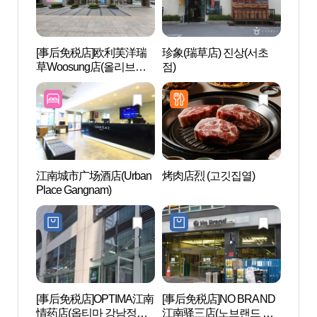
[事后免税店]欧利芙洋瑞
珍象(瑞草店) 진상(서초
江南 
草Woosung店(올리브영
점)
서초우성점)
江南城市广场酒店(Urban
烤肉店烈 (고깃집열)
韩电
Place Gangnam)
전아
[事后免税店]OPTIMA江南
[事后免税店]NO BRAND
国技院
情药店(옵티마 강남정약
江南驿三店(노브랜드 강
국기원