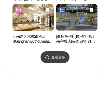
국)
남역삼점)
江南新艺术城市酒店
[事后免税店]欧利芙洋江
艺林堂
II(Gangnam Artnouveau
南宇成店(올리브영 강남
트홀)
City Hotel II)(강남아르누보
우성점)
씨티호텔)
查看更多