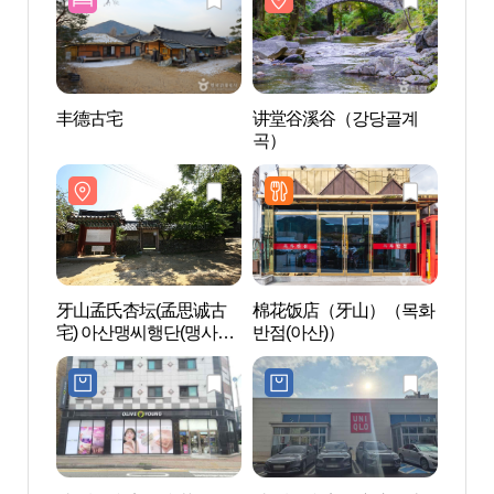
丰德古宅
讲堂谷溪谷（강당골계
讲堂
곡）
곡）
牙山孟氏杏坛(孟思诚古
棉花饭店（牙山）（목화
神井湖
宅) 아산맹씨행단(맹사성
반점(아산)）
광지)
고택)