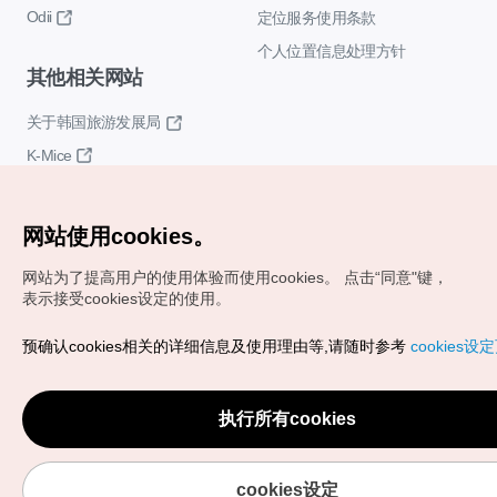
Odii
定位服务使用条款
个人位置信息处理方针
其他相关网站
关于韩国旅游发展局
K-Mice
网站使用cookies。
网站为了提高用户的使用体验而使用cookies。
点击“同意"键，
表示接受cookies设定的使用。
Copyrights (c) 韩国旅游发展局版权所有
预确认cookies相关的详细信息及使用理由等,请随时参考
cookies设
如有相关疑问或建议，欢迎来信。
VISITKOREA官方邮箱
chnsim@knto.or.kr
执行所有cookies
cookies设定