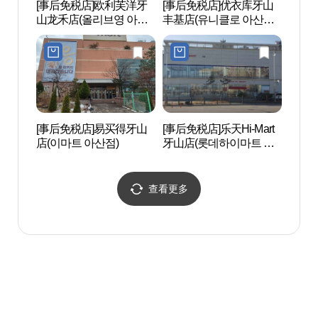
[事后免税店]欧利芙洋牙
[事后免税店]优衣库牙山
凤谷寺
山龙禾店(올리브영 아산
丰基店(유니클로 아산풍
용화점)
기점)
[事后免税店]易买得牙山
[事后免税店]乐天Hi-Mart
温阳民
店(이마트 아산점)
牙山店(롯데하이마트 아
속박물
산점)
查看更多