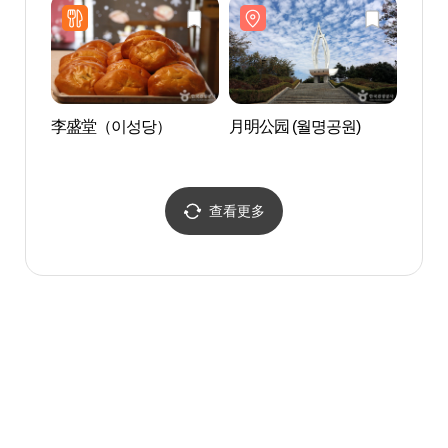
李盛堂（이성당）
月明公园 (월명공원)
藏米艺
查看更多