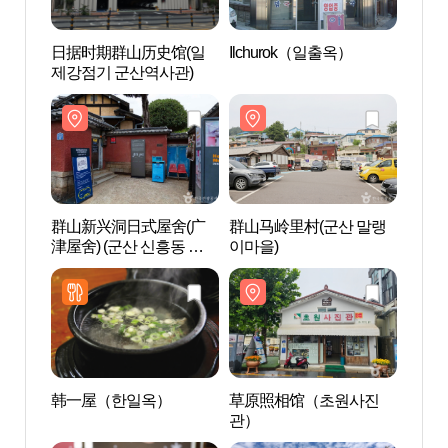
日据时期群山历史馆(일
Ilchurok（일출옥）
日据
제강점기 군산역사관)
제강점
群山新兴洞日式屋舍(广
群山马岭里村(군산 말랭
群山马
津屋舍) (군산 신흥동 일본
이마을)
이마을
식가옥(히로쓰 가옥))
韩一屋（한일옥）
草原照相馆（초원사진
月明公
관）