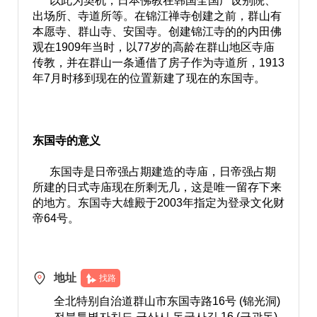
以此为契机，日本佛教在韩国全国广设别院、
出场所、寺道所等。在锦江禅寺创建之前，群山有
本愿寺、群山寺、安国寺。创建锦江寺的的内田佛
观在1909年当时，以77岁的高龄在群山地区寺庙
传教，并在群山一条通借了房子作为寺道所，1913
年7月时移到现在的位置新建了现在的东国寺。
东国寺的意义
东国寺是日帝强占期建造的寺庙，日帝强占期
所建的日式寺庙现在所剩无几，这是唯一留存下来
的地方。东国寺大雄殿于2003年指定为登录文化财
帝64号。
地址
找路
全北特别自治道群山市东国寺路16号 (锦光洞)
전북특별자치도 군산시 동국사길 16 (금광동)