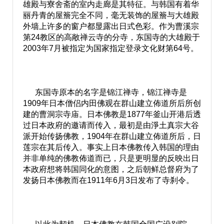
雄殿与寮舍斋的室内走廊是其特征。与韩国有着华
丽丹青的屋簷完全不同，毫无装饰的屋簷与大雄殿
外墙上许多的窗户都显露出日式色彩。作为曹溪宗
第24教区的高敞禅云寺的分寺，东国寺的大雄殿于
2003年7月被指定为国家指定登录文化财第64号。
东国寺原本的名字是锦江禅寺，锦江禅寺是
1909年日本僧侣内田佛观在群山建立佈道所后所创
建的曹洞宗寺庙。日本佛教是1877年釜山开港后透
过日本政府的邀请而传入，最初是由淨土真宗大谷
派开始传扬佛教，1904年在群山建立佈道所后，日
莲宗在其后传入。事实上日本佛教传入韩国的理由
并非单纯的佛教佈道而已，只是更明显的反映出日
本政府想将韩国同化的意图，之后朝鲜总督府为了
发扬日本佛教而在1911年6月3日发布了寺刹令。