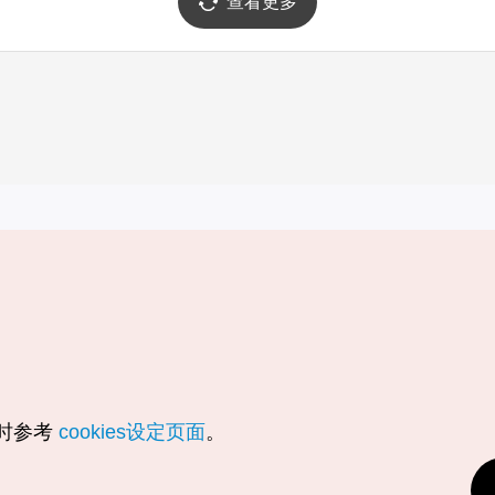
查看更多
实用信息
服务
韩国旅游发展局手机应用程序
服务条款
1330韩国旅游咨询翻译热线
个人信息保
韩国旅游指南与地图
Cookie 设
数字图书 / 电子书
Cookie的
随时参考
cookies设定页面
。
Odii
定位服务使
个人位置信