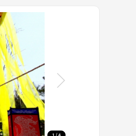
/
1
4