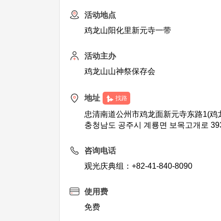
活动地点
鸡龙山阳化里新元寺一带
活动主办
鸡龙山山神祭保存会
地址
找路
忠清南道公州市鸡龙面新元寺东路1(鸡
충청남도 공주시 계룡면 보목고개로 39
咨询电话
观光庆典组：+82-41-840-8090
使用费
免费