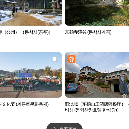
寺（公州） （동학사(공주)）
东鹤寺溪谷 (동학사계곡)
军文化节 (계룡軍문화축제)
泗沘城（东鹤山庄酒店韩餐厅）
비성 (동학산장호텔 한식당)）