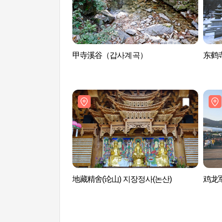
甲寺溪谷（갑사계곡）
东鹤
地藏精舍(论山) 지장정사(논산)
鸡龙