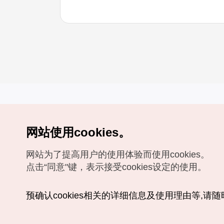
网站使用cookies。
Copyrights (c) 韩国旅游发展局版权所有
网站为了提高用户的使用体验而使用cookies。
如有相关疑问或建议，欢迎来信。
VISITKOREA官方邮箱
chnsim@knto.or.kr
点击“同意"键，表示接受cookies设定的使用。
预确认cookies相关的详细信息及使用理由等,请