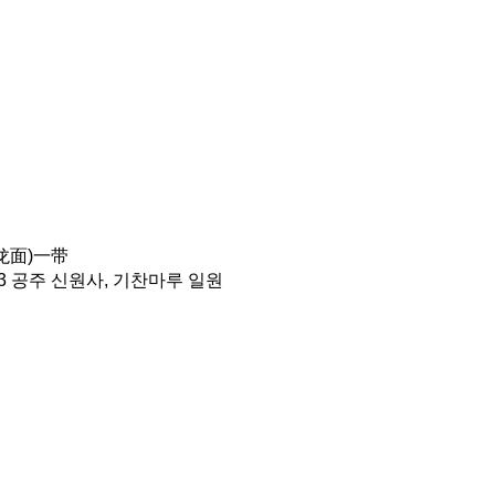
龙面)一带
3 공주 신원사, 기찬마루 일원