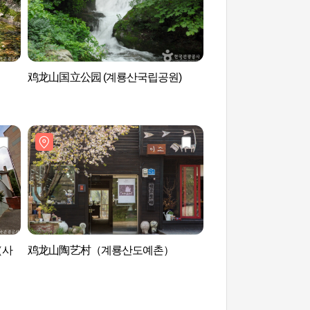
鸡龙山国立公园 (계룡산국립공원)
甲寺溪谷（갑사계곡
（사
鸡龙山陶艺村（계룡산도예촌）
地藏精舍(论山) 지장