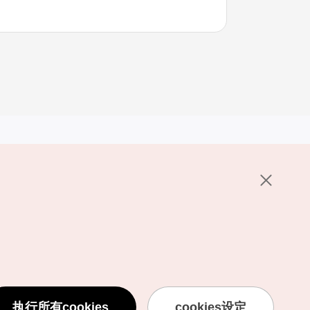
其他相关网站
关于韩国旅游发展局
K-Mice
护政策
置
说明
用条款
执行所有cookies
cookies设定
息处理方针