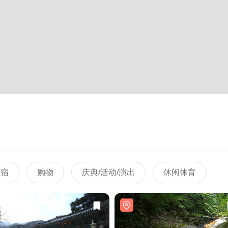
住宿
购物
庆典/活动/演出
休闲体育