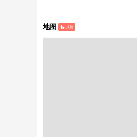
地图
找路