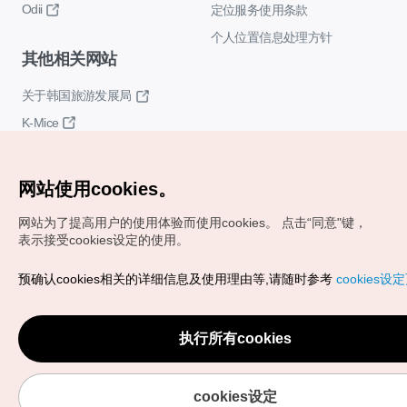
Odii
定位服务使用条款
个人位置信息处理方针
其他相关网站
关于韩国旅游发展局
K-Mice
网站使用cookies。
网站为了提高用户的使用体验而使用cookies。
点击“同意"键，
表示接受cookies设定的使用。
Copyrights (c) 韩国旅游发展局版权所有
预确认cookies相关的详细信息及使用理由等,请随时参考
cookies设
如有相关疑问或建议，欢迎来信。
VISITKOREA官方邮箱
chnsim@knto.or.kr
执行所有cookies
cookies设定