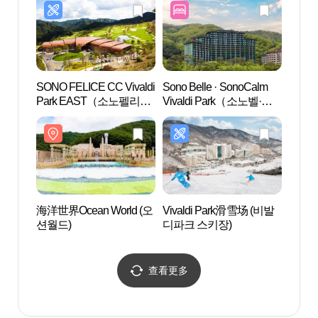
SONO FELICE CC Vivaldi
Sono Belle · SonoCalm
狗狗森
Park EAST（소노펠리체
Vivaldi Park（소노벨·소
CC 비발디파크 EAST）
노캄 비발디파크）
海洋世界Ocean World (오
Vivaldi Park滑雪场 (비발
石山
션월드)
디파크 스키장)
查看更多