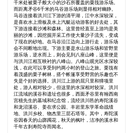
千米处被栗子般大小的沙石所覆盖的粟筏游乐场。
而距离矛谷6千米的马谷游乐场则显得相对幽静。
马谷连接着洪川江下游的清平湖，江中水深较深，
是喜欢水上滑板及水上汽艇运动游客的好去处，其
下游连接着沙滩和森林。这里曾经直至上游均是美
丽的沙滩，因挖掘开采工作使大量沙子流失，变成
了现在的砂地。在马谷沿江边向上游行走，游乐场
会不间断地出现。下游主要是水山游乐场和皆野里
游乐场，逆水而上，则会见到八座山峰，这里便是
与洪川江相互映衬的八峰山。八峰山观光区水深较
浅，在此可以享受到约两小时的登山之旅。栗筏有
着茂盛的栗子树林，搭个帐篷享受野营的乐趣也不
失是个好的选择。洪川江上游的屈只里和獐项里
处，游人相对较少，但这里的水深相对较深。洪川
江流域的溪谷和遗址也很多，西面矛谷里有翰西南
宫檍先生的墓域和纪念馆，流经洪川邑的寿陀溪谷
和龙沼溪谷、姜在求公园、丰岩里东学革命战绩
地、洪川乡校、物杰里三层石塔等。其中，寿陀溪
谷因春天的山踯躅花，秋天的枫叶，洁净的溪水和
千年古刹寿陀寺而闻名。