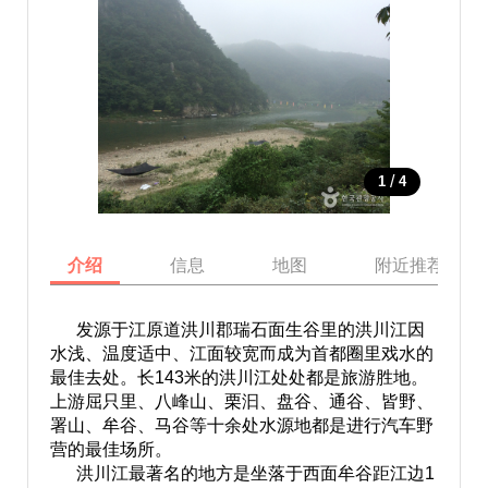
/
1
4
介绍
信息
地图
附近推荐景点
发源于江原道洪川郡瑞石面生谷里的洪川江因
水浅、温度适中、江面较宽而成为首都圈里戏水的
最佳去处。长143米的洪川江处处都是旅游胜地。
上游屈只里、八峰山、栗汩、盘谷、通谷、皆野、
署山、牟谷、马谷等十余处水源地都是进行汽车野
营的最佳场所。
洪川江最著名的地方是坐落于西面牟谷距江边1