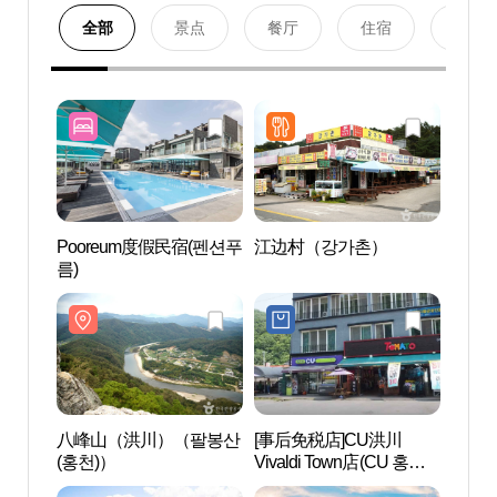
全部
景点
餐厅
住宿
购物
Pooreum度假民宿(펜션푸
江边村（강가촌）
八峰
름)
(홍천
八峰山（洪川）（팔봉산
[事后免税店]CU洪川
SONO 
(홍천)）
Vivaldi Town店(CU 홍천
Par
비발디타운점)
파크