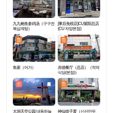
九九鲍鱼参鸡汤（구구전
[事后免税店]CU紫阳总店
大洞
복삼계탕）
(CU 자양본점)
공원
鱼家（어가）
赤德餐厅（总店）（적덕
铁路宿
식당(본점)）
(철도
大洞天空公园 대동하늘
神仙饺子爱（신선만두
大田教