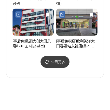
공원
애）
육박물
[事后免税店]大创大田总
[事后免税店]欧利芙洋大
大田
店(다이소 대전본점)
田客运站东馆店(올리브
래블
영 대전터미널동관점)
查看更多