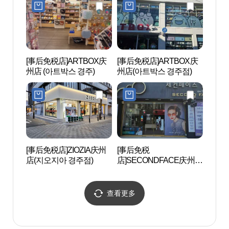
[事后免税店]ARTBOX庆
[事后免税店]ARTBOX庆
庆州
州店 (아트박스 경주)
州店(아트박스 경주점)
国教
경주
스코 
[事后免税店]ZIOZIA庆州
[事后免税
庆州皇
店(지오지아 경주점)
店]SECONDFACE庆州中
단길)
央店(세컨페이스 경주중
앙점)
查看更多