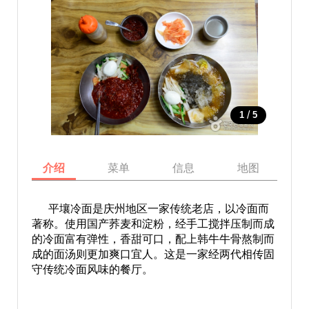
/
1
5
介绍
菜单
信息
地图
平壤冷面是庆州地区一家传统老店，以冷面而
著称。使用国产荞麦和淀粉，经手工搅拌压制而成
的冷面富有弹性，香甜可口，配上韩牛牛骨熬制而
成的面汤则更加爽口宜人。这是一家经两代相传固
守传统冷面风味的餐厅。