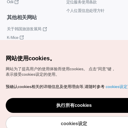
Odii
定位服务使用条款
个人位置信息处理方针
其他相关网站
关于韩国旅游发展局
K-Mice
网站使用cookies。
网站为了提高用户的使用体验而使用cookies。
点击“同意"键，
表示接受cookies设定的使用。
Copyrights (c) 韩国旅游发展局版权所有
预确认cookies相关的详细信息及使用理由等,请随时参考
cookies设
如有相关疑问或建议，欢迎来信。
VISITKOREA官方邮箱
chnsim@knto.or.kr
执行所有cookies
cookies设定