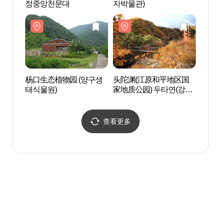
정중앙천문대
자박물관)
태식물
杨口生态植物园 (양구생
头陀渊(江原和平地区国
大岩
태식물원)
家地质公园) 두타연(강원
区国
평화지역 국가지질공원)
산 용
가지질
查看更多