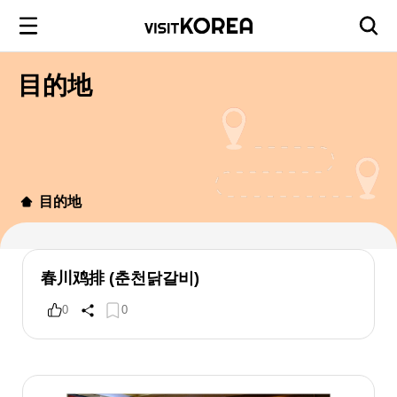
目的地
目的地
春川鸡排 (춘천닭갈비)
0
0