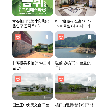
青春杨口马蹄叶庆典(청
KCP度假村酒店 KCP 리
朴寿根
춘양구 곰취축제)
조트 호텔 (케이씨피리조
술관)
트호텔)
朴寿根美术馆 (박수근미
破虏湖(杨口) 파로호(양
国土
술관)
구)
정중
国土正中央天文台 국토
杨口白瓷博物馆 (양구백
杨口生