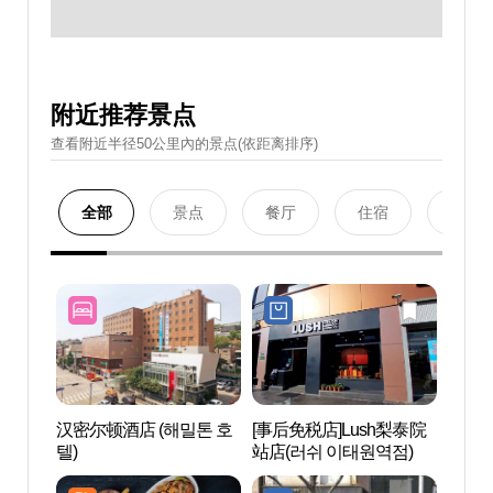
附近推荐景点
查看附近半径50公里內的景点(依距离排序)
全部
景点
餐厅
住宿
购物
汉密尔顿酒店 (해밀톤 호
[事后免税店]Lush梨泰院
梨泰院
텔)
站店(러쉬 이태원역점)
관광특