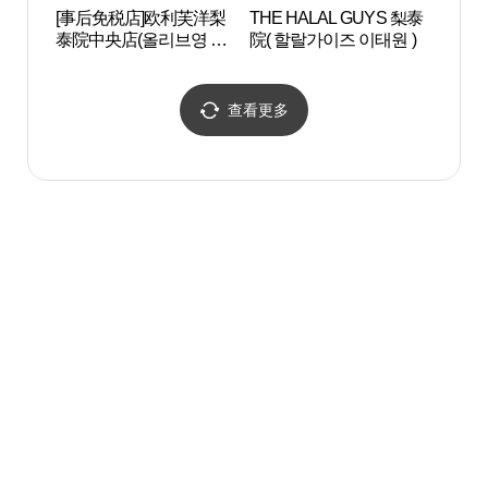
[事后免税店]欧利芙洋梨
THE HALAL GUYS 梨泰
Blue
泰院中央店(올리브영 이
院( 할랄가이즈 이태원 )
태원중앙점)
查看更多