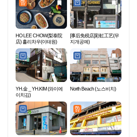
HO LEE CHOW(梨泰院
[事后免税店]彩虹工艺(무
经理团
店) 홀리차우(이태원)
지개공예)
YH.金 _ YH.KIM (와이에
North Beach (노스비치)
经理团
이치김)