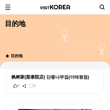
目的地
目的地
枫树家(梨泰院店) 단풍나무집(이태원점)
0
0