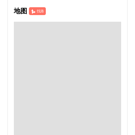
地图
找路