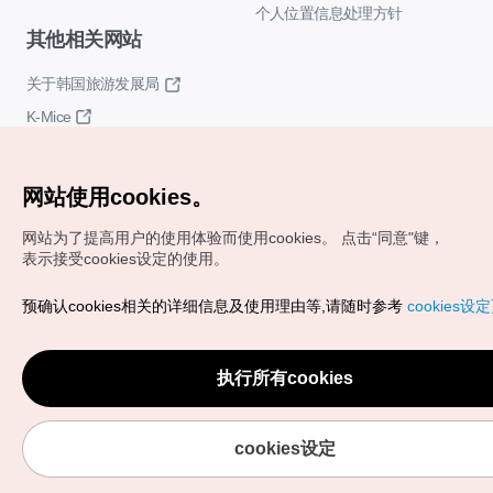
个人位置信息处理方针
其他相关网站
关于韩国旅游发展局
K-Mice
网站使用cookies。
网站为了提高用户的使用体验而使用cookies。
点击“同意"键，
表示接受cookies设定的使用。
Copyrights (c) 韩国旅游发展局版权所有
预确认cookies相关的详细信息及使用理由等,请随时参考
cookies设
如有相关疑问或建议，欢迎来信。
VISITKOREA官方邮箱
chnsim@knto.or.kr
执行所有cookies
cookies设定