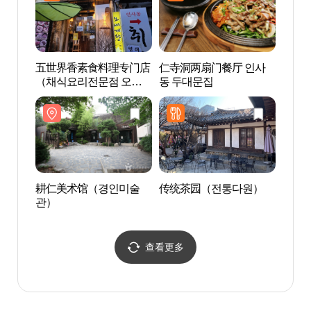
五世界香素食料理专门店
仁寺洞两扇门餐厅 인사
你好
（채식요리전문점 오세
동 두대문집
동
계향）
耕仁美术馆（경인미술
传统茶园（전통다원）
仁寺洞
관）
查看更多