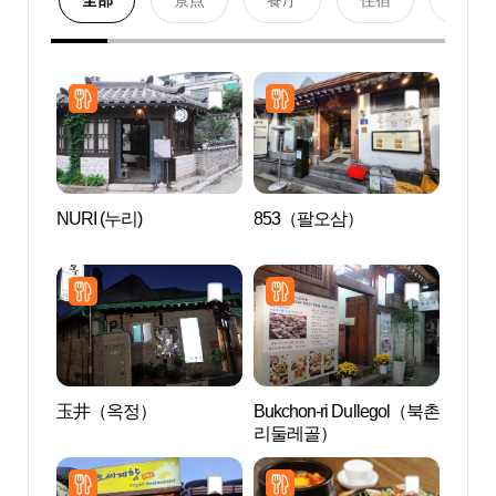
全部
景点
餐厅
住宿
购物
NURI (누리)
853（팔오삼）
耕仁
관）
玉井（옥정）
Bukchon-ri Dullegol（북촌
森吉
리둘레골）