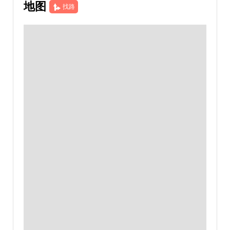
地图
找路