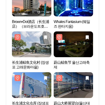
Brown•Dot酒店（长生浦
Whales Fantasium (웨일
Whale
店） （브라운도트호텔
즈 판타지움)
즈 판
（장생포점））
长生浦鲸鱼文化村 (장생
蔚山鲸鱼节 울산고래축
长生浦
포 고래문화마을)
제
문화창
长生浦文化仓库 (장생포
蔚山大桥展望台(울산대
现代