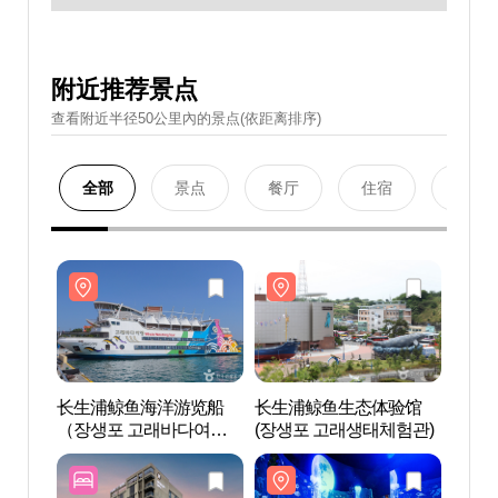
附近推荐景点
查看附近半径50公里內的景点(依距离排序)
全部
景点
餐厅
住宿
购物
长生浦鲸鱼海洋游览船
长生浦鲸鱼生态体验馆
长生
（장생포 고래바다여행
(장생포 고래생태체험관)
（장
선）
선）