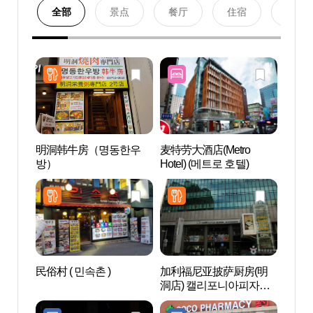
全部
景点
餐厅
住宿
购物
明洞韩牛房（명동한우
麦特劳大酒店(Metro
明洞
방）
Hotel) (메트로 호텔)
관광정
民俗村 ( 민속촌 )
加利福尼亚披萨厨房(明
明洞艺
洞店) 캘리포니아피자키
극장)
친(명동점)