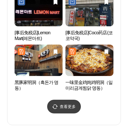
[事后免税店]Lemon
[事后免税店]Coco药店(코
明洞
Mart(레몬마트)
코약국)
극장
黑豚家明洞（흑돈가 명
一味里金鸡炖鸡明洞（일
首尔
동）
미리금계찜닭 명동）
그레뱅
查看更多