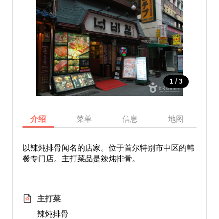
/
1
3
介绍
菜单
信息
地图
以辣炖排骨闻名的店家。位于首尔特别市中区的韩
餐专门店。主打菜品是辣炖排骨。
主打菜
辣炖排骨