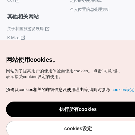
Odii
定位服务使用条款
个人位置信息处理方针
其他相关网站
关于韩国旅游发展局
K-Mice
网站使用cookies。
网站为了提高用户的使用体验而使用cookies。
点击“同意"键，
表示接受cookies设定的使用。
Copyrights (c) 韩国旅游发展局版权所有
预确认cookies相关的详细信息及使用理由等,请随时参考
cookies设
如有相关疑问或建议，欢迎来信。
VISITKOREA官方邮箱
chnsim@knto.or.kr
执行所有cookies
cookies设定