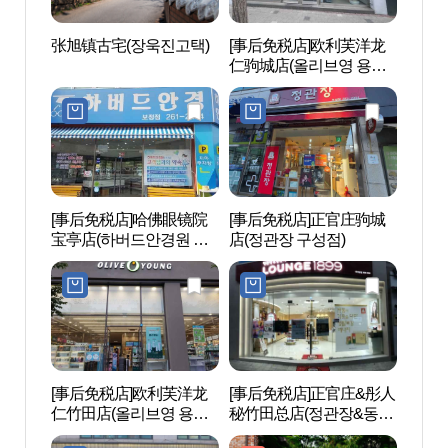
张旭镇古宅(장욱진고택)
[事后免税店]欧利芙洋龙
张旭镇
仁驹城店(올리브영 용인
구성점)
[事后免税店]哈佛眼镜院
[事后免税店]正官庄驹城
盆唐儿
宝亭店(하버드안경원 보
店(정관장 구성점)
린이천
정점)
[事后免税店]欧利芙洋龙
[事后免税店]正官庄&彤人
白南准
仁竹田店(올리브영 용인
秘竹田总店(정관장&동인
아트센
죽전점)
비 죽전본점)