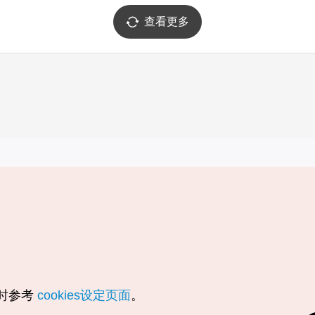
查看更多
实用信息
服务
韩国旅游发展局手机应用程序
服务条款
1330韩国旅游咨询翻译热线
个人信息保
韩国旅游指南与地图
Cookie 设
数字图书 / 电子书
Cookie的
随时参考
cookies设定页面
。
Odii
定位服务使