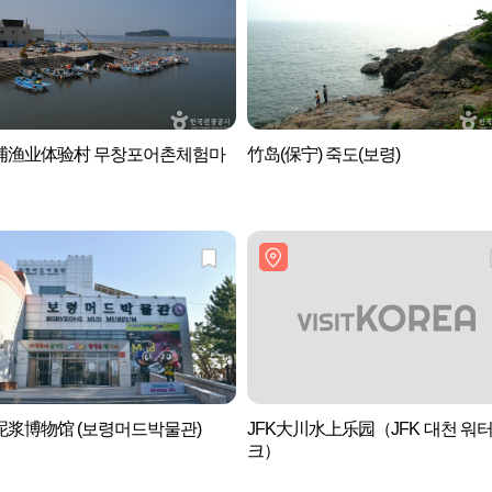
浦渔业体验村 무창포어촌체험마
竹岛(保宁) 죽도(보령)
泥浆博物馆 (보령머드박물관)
JFK大川水上乐园（JFK 대천 워
크）