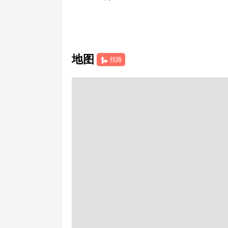
地图
找路