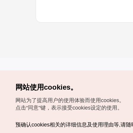
网站使用cookies。
Copyrights (c) 韩国旅游发展局版权所有
网站为了提高用户的使用体验而使用cookies。
如有相关疑问或建议，欢迎来信。
VISITKOREA官方邮箱
chnsim@knto.or.kr
点击“同意"键，表示接受cookies设定的使用。
预确认cookies相关的详细信息及使用理由等,请