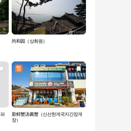
尚和园（상화원）
武昌浦海水浴场 무
터파
新鲜蟹汤酱蟹（신선한게국지간장게
保宁泥浆博物馆 (보
장）