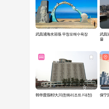
武昌浦海水浴场 무창포해수욕장
武昌
을
韩华度假村/大川(한화리조트 / 대천)
保宁