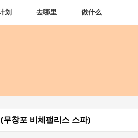
计划
去哪里
做什么
pa (무창포 비체팰리스 스파)