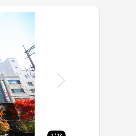
/
1
12