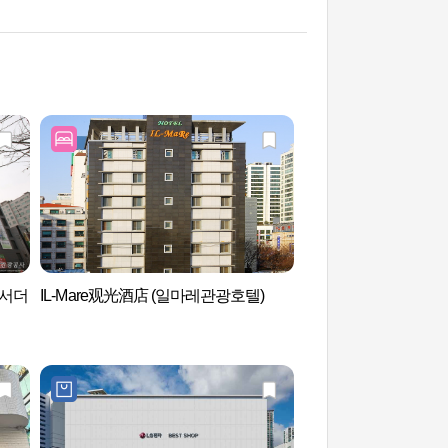
배서더
IL-Mare观光酒店 (일마레관광호텔)
水原第1户外音乐堂（
악당）