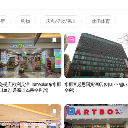
住宿
购物
庆典/活动/演出
休闲体育
免税店]欧利芙洋Homeplus东水原
水原宜必思国宾酒店 (이비스 앰
올리브영 홈플러스동수원점)
수원)