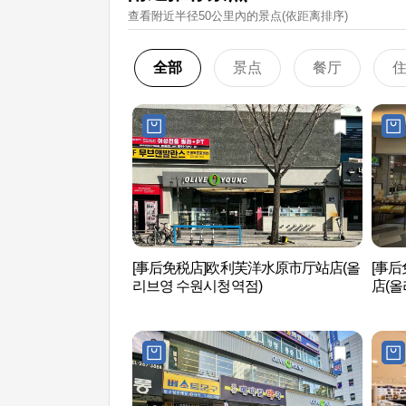
查看附近半径50公里內的景点(依距离排序)
全部
景点
餐厅
[事后免税店]欧利芙洋水原市厅站店(올
[事后
리브영 수원시청역점)
店(