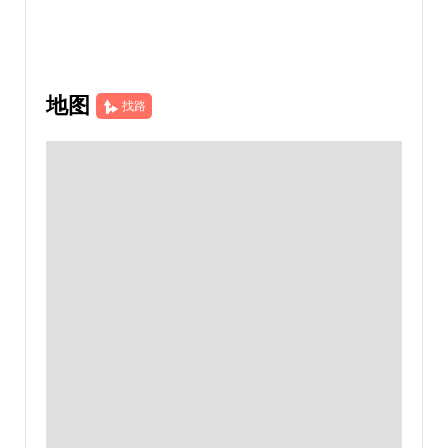
地图
找路