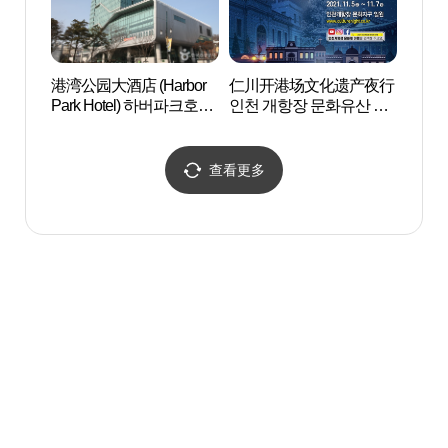
港湾公园大酒店 (Harbor
仁川开港场文化遗产夜行
韩中文
Park Hotel) 하버파크호텔
인천 개항장 문화유산 야
(Harbor Park Hotel)
행
查看更多