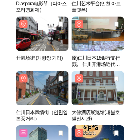
Diaspora电影节（디아스
仁川艺术平台(인천 아트
仁川艺
포라영화제）
플랫폼)
플랫폼
开港场街 (개항장 거리)
原)仁川日本18银行支行
原)仁
(现，仁川开港场近代建
(现
筑展示馆) 구)인천일본18
筑展示
은행지점(현, 인천개항장
은행지
근대건축전시관)
근대
仁川日本风情街（인천일
大佛酒店展览馆(대불호
大佛
본풍거리）
텔전시관)
텔전시