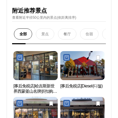
附近推荐景点
查看附近半径50公里內的景点(依距离排序)
全部
景点
餐厅
住宿
购物
[事后免税店]哈吉斯新世
[事后免税店]Diesel(디젤)
坡州
界西蒙釜山名牌折扣购物
后）
中心坡州店(헤지스 신세
世界文
계사이먼프리미엄아울렛
(인조
파주점)
세계문