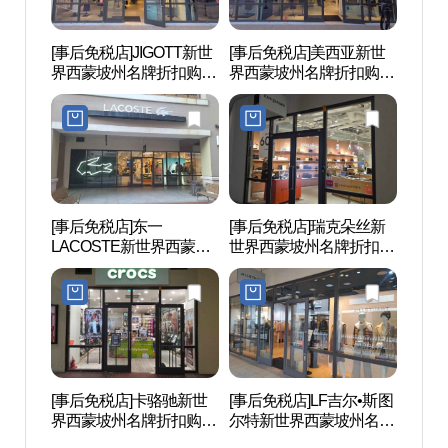
[事后免税店]JIGOTT新世
[事后免税店]美西亚新世
京畿
界西蒙坡州名牌折扣购物
界西蒙坡州名牌折扣购物
(경기
中心(지고트 신세계사이
中心(미샤 신세계사이먼
스)
먼프리미엄아울렛 파주
프리미엄아울렛 파주점)
점)
[事后免税店]东一
[事后免税店]瑞克朵丝新
乌头山
LACOSTE新世界西蒙坡
世界西蒙坡州名牌折扣购
산 통
州名牌折扣购物中心(라
物中心(루이까또즈 신세
코스테 신세계사이먼프
계사이먼프리미엄아울렛
리미엄아울렛 파주점)
파주점)
[事后免税店]卡骆驰新世
[事后免税店]LF吉尔•斯图
Hey
界西蒙坡州名牌折扣购物
尔特新世界西蒙坡州名牌
마을)
中心(크록스 신세계사이
折扣购物中心(질스튜어