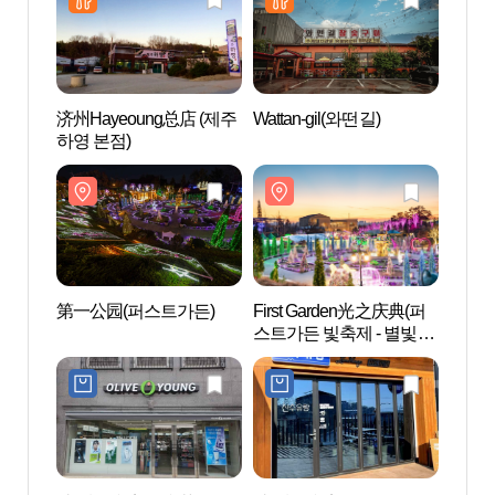
济州Hayeoung总店 (제주
Wattan-gil(와떤길)
第一公
하영 본점)
第一公园(퍼스트가든)
First Garden光之庆典(퍼
HONE
스트가든 빛축제 - 별빛이
흐르는 정원)