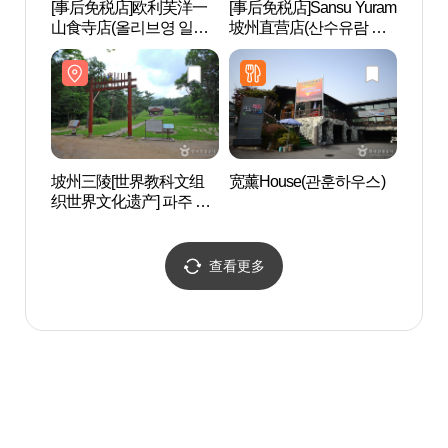
[事后免税店]欧利芙洋一
[事后免税店]Sansu Yuram
Sol
山食寺店(올리브영 일산
坡州直营店(산수유람 파
아트
식사점)
주직영점)
坡州三陵[世界教科文组
宽薰House(관훈하우스)
高阳
织世界文化遗产] 파주 삼
특구
릉[유네스코 세계문화유
산]
查看更多